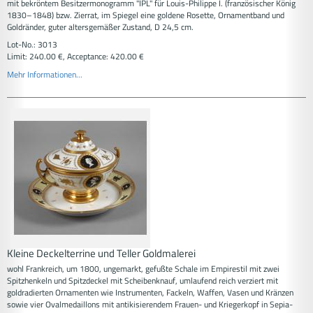
mit bekröntem Besitzermonogramm "IPL" für Louis-Philippe I. (französischer König
1830–1848) bzw. Zierrat, im Spiegel eine goldene Rosette, Ornamentband und
Goldränder, guter altersgemäßer Zustand, D 24,5 cm.
Lot-No.: 3013
Limit: 240.00 €, Acceptance: 420.00 €
Mehr Informationen...
Kleine Deckelterrine und Teller Goldmalerei
wohl Frankreich, um 1800, ungemarkt, gefußte Schale im Empirestil mit zwei
Spitzhenkeln und Spitzdeckel mit Scheibenknauf, umlaufend reich verziert mit
goldradierten Ornamenten wie Instrumenten, Fackeln, Waffen, Vasen und Kränzen
sowie vier Ovalmedaillons mit antikisierendem Frauen- und Kriegerkopf in Sepia-