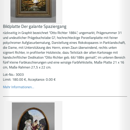
Bildplatte Der galante Spaziergang
rückseitig in Graphit bezeichnet "Otto Richter 1884", ungemarkt, Prägenummer 31
und undeutlicher Prägebuchstabe G?, hochrechteckige Porzellanplatte mit feiner
polychromer Aufglasurbemalung, Darstellung eines Rokokopaares in Parklandschaft,
die Dame, mit Unterstützung des Herrn, einen Zaun überwindend, rechts unten
signiert Richter, in profilierter Holzleiste, dazu Teilstück der alten Kartonage mit
handschriftlicher Dedikation "Otto Richter geb. 66/1884 gemalt", im unteren Bereich
fünf kleine Farbkaschierungen und eine winzige Farbfehlstelle, Maße Platte 21 x 16
cm, Maße Rahmen 27,5 x 22 cm.
Lot-No.: 3003
Limit: 180.00 €, Acceptance: 0.00 €
Mehr Informationen...