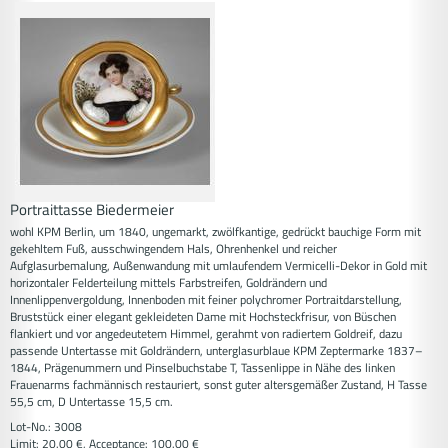
Portraittasse Biedermeier
wohl KPM Berlin, um 1840, ungemarkt, zwölfkantige, gedrückt bauchige Form mit
gekehltem Fuß, ausschwingendem Hals, Ohrenhenkel und reicher
Aufglasurbemalung, Außenwandung mit umlaufendem Vermicelli-Dekor in Gold mit
horizontaler Felderteilung mittels Farbstreifen, Goldrändern und
Innenlippenvergoldung, Innenboden mit feiner polychromer Portraitdarstellung,
Bruststück einer elegant gekleideten Dame mit Hochsteckfrisur, von Büschen
flankiert und vor angedeutetem Himmel, gerahmt von radiertem Goldreif, dazu
passende Untertasse mit Goldrändern, unterglasurblaue KPM Zeptermarke 1837–
1844, Prägenummern und Pinselbuchstabe T, Tassenlippe in Nähe des linken
Frauenarms fachmännisch restauriert, sonst guter altersgemäßer Zustand, H Tasse
55,5 cm, D Untertasse 15,5 cm.
Lot-No.: 3008
Limit: 20.00 €, Acceptance: 100.00 €