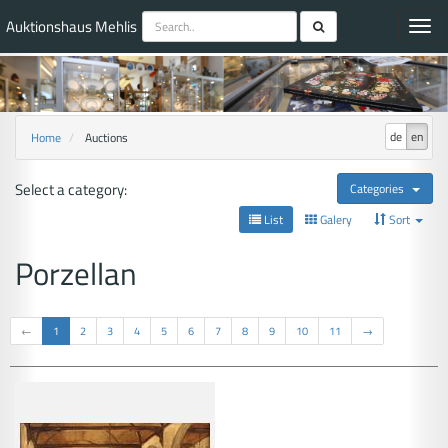
Auktionshaus Mehlis
Toggl
navig
de
en
Home
Auctions
Select a category:
Categories
List
Galery
Sort
Porzellan
←
1
2
3
4
5
6
7
8
9
10
11
→