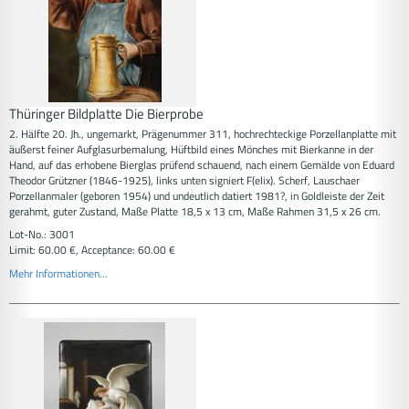
Thüringer Bildplatte Die Bierprobe
2. Hälfte 20. Jh., ungemarkt, Prägenummer 311, hochrechteckige Porzellanplatte mit
äußerst feiner Aufglasurbemalung, Hüftbild eines Mönches mit Bierkanne in der
Hand, auf das erhobene Bierglas prüfend schauend, nach einem Gemälde von Eduard
Theodor Grützner (1846-1925), links unten signiert F(elix). Scherf, Lauschaer
Porzellanmaler (geboren 1954) und undeutlich datiert 1981?, in Goldleiste der Zeit
gerahmt, guter Zustand, Maße Platte 18,5 x 13 cm, Maße Rahmen 31,5 x 26 cm.
Lot-No.: 3001
Limit: 60.00 €, Acceptance: 60.00 €
Mehr Informationen...