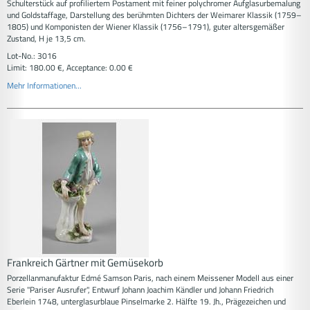
Schulterstück auf profiliertem Postament mit feiner polychromer Aufglasurbemalung
und Goldstaffage, Darstellung des berühmten Dichters der Weimarer Klassik (1759–
1805) und Komponisten der Wiener Klassik (1756–1791), guter altersgemäßer
Zustand, H je 13,5 cm.
Lot-No.: 3016
Limit: 180.00 €, Acceptance: 0.00 €
Mehr Informationen...
Frankreich Gärtner mit Gemüsekorb
Porzellanmanufaktur Edmé Samson Paris, nach einem Meissener Modell aus einer
Serie "Pariser Ausrufer", Entwurf Johann Joachim Kändler und Johann Friedrich
Eberlein 1748, unterglasurblaue Pinselmarke 2. Hälfte 19. Jh., Prägezeichen und