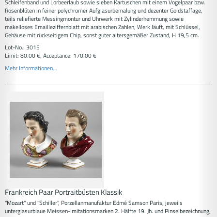
Schleifenband und Lorbeerlaub sowie sieben Kartuschen mit einem Vogelpaar bzw.
Rosenblüten in feiner polychromer Aufglasurbemalung und dezenter Goldstaffage,
teils reliefierte Messingmontur und Uhrwerk mit Zylinderhemmung sowie
makelloses Emailleziffernblatt mit arabischen Zahlen, Werk läuft, mit Schlüssel,
Gehäuse mit rückseitigem Chip, sonst guter altersgemäßer Zustand, H 19,5 cm.
Lot-No.: 3015
Limit: 80.00 €, Acceptance: 170.00 €
Mehr Informationen...
Frankreich Paar Portraitbüsten Klassik
"Mozart" und "Schiller", Porzellanmanufaktur Edmé Samson Paris, jeweils
unterglasurblaue Meissen-Imitationsmarken 2. Hälfte 19. Jh. und Pinselbezeichnung,