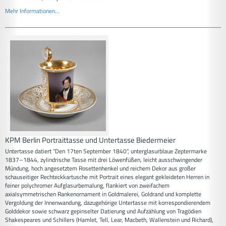
Mehr Informationen...
KPM Berlin Portraittasse und Untertasse Biedermeier
Untertasse datiert "Den 17ten September 1840", unterglasurblaue Zeptermarke
1837–1844, zylindrische Tasse mit drei Löwenfüßen, leicht ausschwingender
Mündung, hoch angesetztem Rosettenhenkel und reichem Dekor aus großer
schauseitiger Rechteckkartusche mit Portrait eines elegant gekleideten Herren in
feiner polychromer Aufglasurbemalung, flankiert von zweifachem
axialsymmetrischen Rankenornament in Goldmalerei, Goldrand und komplette
Vergoldung der Innenwandung, dazugehörige Untertasse mit korrespondierendem
Golddekor sowie schwarz gepinselter Datierung und Aufzählung von Tragödien
Shakespeares und Schillers (Hamlet, Tell, Lear, Macbeth, Wallenstein und Richard),