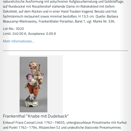
naturalistische Ausformung mit polychromer Aufglasurbemalung und Goldstaffage,
auf Rundsockel mit Rocaillerelief stehende Dame im Rokokokleid mit tiefem
Dekolleté, auf dem Rücken und in einer Hand Trauben tragend, Besatz und Hut
fachmännisch restauriert sowie minimal bestoßen, H 13,5 cm. Quelle: Barbara
Beaucamp-Markowsky, Frankenthaler Porzellan, Band 1, vgl. Marke Nr. 336.
Lot-No.: 3020
Limit: 240.00 €, Acceptance: 0.00 €
Mehr Informationen...
Frankenthal "Knabe mit Dudelsack"
Entwurf Franz Conrad Linck 1762–19655, unterglasurblaue Pinselmarke mit Kurhut
und Punkt 1762–1794, Ritzzeichen S2 und undeutliche blassrote Pinselnummer,