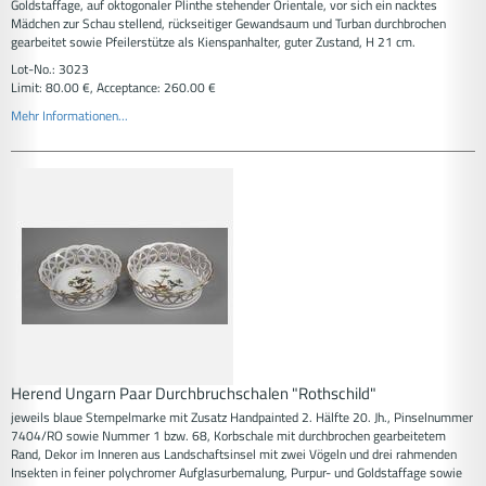
Goldstaffage, auf oktogonaler Plinthe stehender Orientale, vor sich ein nacktes
Mädchen zur Schau stellend, rückseitiger Gewandsaum und Turban durchbrochen
gearbeitet sowie Pfeilerstütze als Kienspanhalter, guter Zustand, H 21 cm.
Lot-No.: 3023
Limit: 80.00 €, Acceptance: 260.00 €
Mehr Informationen...
Herend Ungarn Paar Durchbruchschalen "Rothschild"
jeweils blaue Stempelmarke mit Zusatz Handpainted 2. Hälfte 20. Jh., Pinselnummer
7404/RO sowie Nummer 1 bzw. 68, Korbschale mit durchbrochen gearbeitetem
Rand, Dekor im Inneren aus Landschaftsinsel mit zwei Vögeln und drei rahmenden
Insekten in feiner polychromer Aufglasurbemalung, Purpur- und Goldstaffage sowie