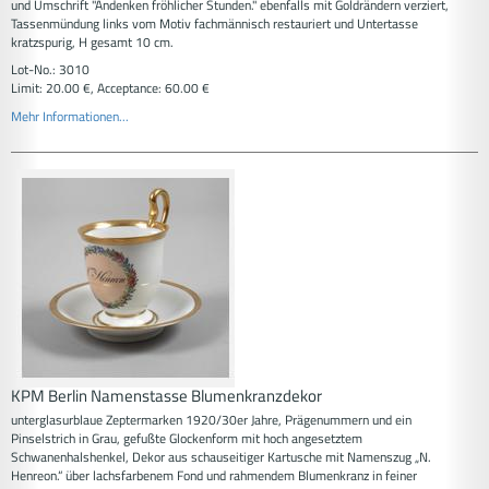
und Umschrift "Andenken fröhlicher Stunden." ebenfalls mit Goldrändern verziert,
Tassenmündung links vom Motiv fachmännisch restauriert und Untertasse
kratzspurig, H gesamt 10 cm.
Lot-No.: 3010
Limit: 20.00 €, Acceptance: 60.00 €
Mehr Informationen...
KPM Berlin Namenstasse Blumenkranzdekor
unterglasurblaue Zeptermarken 1920/30er Jahre, Prägenummern und ein
Pinselstrich in Grau, gefußte Glockenform mit hoch angesetztem
Schwanenhalshenkel, Dekor aus schauseitiger Kartusche mit Namenszug „N.
Henreon.“ über lachsfarbenem Fond und rahmendem Blumenkranz in feiner