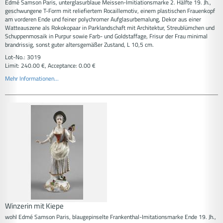
Edmé Samson Paris, unterglasurblaue Meissen-Imitiationsmarke 2. Hälfte 19. Jh.,
geschwungene T-Form mit reliefiertem Rocaillemotiv, einem plastischen Frauenkopf
am vorderen Ende und feiner polychromer Aufglasurbemalung, Dekor aus einer
Watteauszene als Rokokopaar in Parklandschaft mit Architektur, Streublümchen und
Schuppenmosaik in Purpur sowie Farb- und Goldstaffage, Frisur der Frau minimal
brandrissig, sonst guter altersgemäßer Zustand, L 10,5 cm.
Lot-No.: 3019
Limit: 240.00 €, Acceptance: 0.00 €
Mehr Informationen...
Winzerin mit Kiepe
wohl Edmé Samson Paris, blaugepinselte Frankenthal-Imitationsmarke Ende 19. Jh.,