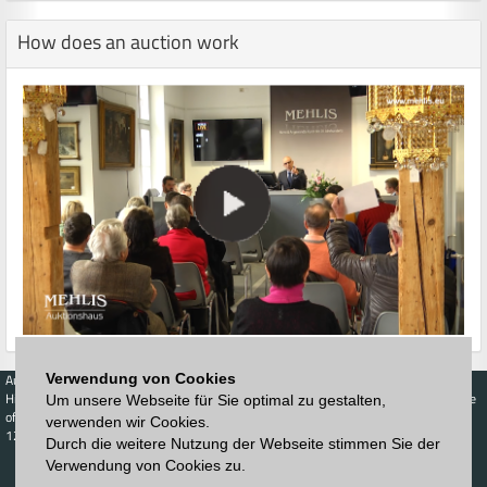
How does an auction work
Verwendung von Cookies
Auctions
Buy
Sell
Price Database
Highest acceptance
Live-Auction
Highest acceptance
Um unsere Webseite für Sie optimal zu gestalten,
of bids
Calendar
of bids
verwenden wir Cookies.
123. Auktion
Durch die weitere Nutzung der Webseite stimmen Sie der
Schedule
Auction house
Log in
Verwendung von Cookies zu.
Catalog
Sign up