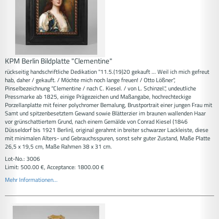
KPM Berlin Bildplatte "Clementine"
rückseitig handschriftliche Dedikation "11.5.(19)20 gekauft ... Weil ich mich gefreut
hab, daher / gekauft. / Möchte mich noch lange freuen! / Otto Lößner",
Pinselbezeichnung "Clementine / nach C. Kiesel. / von L. Schinzel.", undeutliche
Pressmarke ab 1825, einige Prägezeichen und Maßangabe, hochrechteckige
Porzellanplatte mit feiner polychromer Bemalung, Brustportrait einer jungen Frau mit
Samt und spitzenbesetztem Gewand sowie Blätterzier im braunen wallenden Haar
vor grünschattiertem Grund, nach einem Gemälde von Conrad Kiesel (1846
Düsseldorf bis 1921 Berlin), original gerahmt in breiter schwarzer Lackleiste, diese
mit minimalen Alters- und Gebrauchsspuren, sonst sehr guter Zustand, Maße Platte
26,5 x 19,5 cm, Maße Rahmen 38 x 31 cm.
Lot-No.: 3006
Limit: 500.00 €, Acceptance: 1800.00 €
Mehr Informationen...