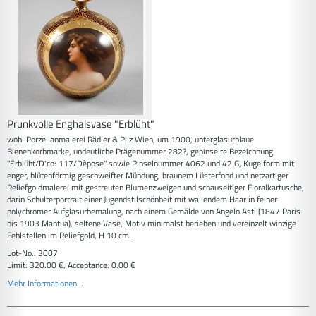
Prunkvolle Enghalsvase "Erblüht"
wohl Porzellanmalerei Rädler & Pilz Wien, um 1900, unterglasurblaue
Bienenkorbmarke, undeutliche Prägenummer 282?, gepinselte Bezeichnung
"Erblüht/D'co: 117/Dèpose" sowie Pinselnummer 4062 und 42 G, Kugelform mit
enger, blütenförmig geschweifter Mündung, braunem Lüsterfond und netzartiger
Reliefgoldmalerei mit gestreuten Blumenzweigen und schauseitiger Floralkartusche,
darin Schulterportrait einer Jugendstilschönheit mit wallendem Haar in feiner
polychromer Aufglasurbemalung, nach einem Gemälde von Angelo Asti (1847 Paris
bis 1903 Mantua), seltene Vase, Motiv minimalst berieben und vereinzelt winzige
Fehlstellen im Reliefgold, H 10 cm.
Lot-No.: 3007
Limit: 320.00 €, Acceptance: 0.00 €
Mehr Informationen...