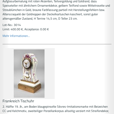
Aufglasurbemalung mit roten Akzenten, Teilvergoldung und Goldrand, dazu
Speiseteller mit ähnlichem Ornamentdekor, gelbem Teilfond sowie Mittelrosette und
Streublümchen in Gold, braune Farbfassung partiell mit Herstellungsfehlern bzw.
Alterscraquelé der Goldnoppen der Deckelkartuschen kaschiert, sonst guter
altersgemäßer Zustand, H Terrine 14,5 cm, D Teller 23 cm.
Lot-No.: 3014
Limit: 400.00 €, Acceptance: 0.00 €
Mehr Informationen...
Frankreich Tischuhr
2. Hälfte 19. Jh., am Boden blaugepinselte Sévres-Imitationsmarke mit Beizeichen
CC und Kelchmotiv, zweiteiliger Porzellankorpus allseitig verziert mit Streifendekor,