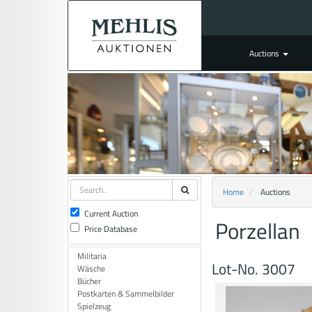
Auctions
Home
Auctions
Current Auction
Porzellan
Price Database
Militaria
Lot-No. 3007
Wäsche
Bücher
Postkarten & Sammelbilder
Spielzeug