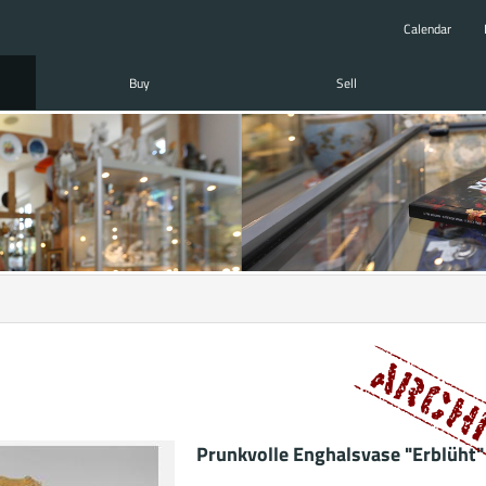
Calendar
Buy
Sell
Prunkvolle Enghalsvase "Erblüht"