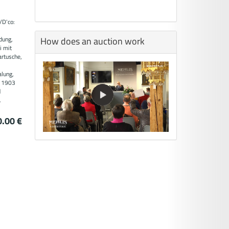
/D'co:
How does an auction work
dung,
i mit
artusche,
alung,
s 1903
d
.
0.00 €