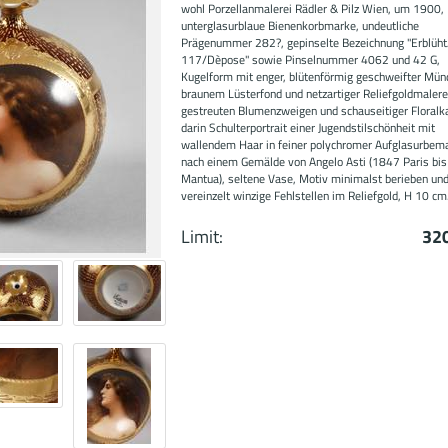
wohl Porzellanmalerei Rädler & Pilz Wien, um 1900,
unterglasurblaue Bienenkorbmarke, undeutliche
Prägenummer 282?, gepinselte Bezeichnung "Erblüht
117/Dèpose" sowie Pinselnummer 4062 und 42 G,
Kugelform mit enger, blütenförmig geschweifter Mün
braunem Lüsterfond und netzartiger Reliefgoldmalere
gestreuten Blumenzweigen und schauseitiger Floralk
darin Schulterportrait einer Jugendstilschönheit mit
wallendem Haar in feiner polychromer Aufglasurbem
nach einem Gemälde von Angelo Asti (1847 Paris bi
Mantua), seltene Vase, Motiv minimalst berieben un
vereinzelt winzige Fehlstellen im Reliefgold, H 10 cm
Limit:
32