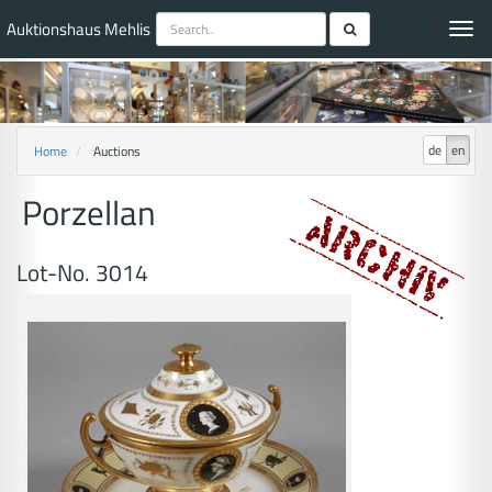
Auktionshaus Mehlis
Toggl
navig
de
en
Home
Auctions
Porzellan
Lot-No. 3014