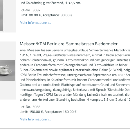
und Goldränder, guter Zustand, H 37,5 cm.
Lot-No.: 3082
Limit: 80.00 €, Acceptance: 80.00 €
Mehr Informationen...
Meissen/KPM Berlin drei Sammeltassen Biedermeier
zwei Meissen Tassen, jeweils unterglasurblaue Schwertermarke Marcoliniz
1814, 1. Wahl, Präge- und/oder Pinselnummern, einmal in hetruischer For
hohem Volutenhenkel, grünem Blattkranzdekor und dazugehöriger Untertass
andere in Campanerform mit Schlangenhenkel und Blattwerkfries in feiner
Silber-/Goldmalerei sowie ergänzter Unterschale ohne Dekor (2. Wahl), bei
KPM Berlin Freundschaftstasse, unterglasurblaue Zeptermarke um 1815/2
und Pinselzeichen, in Kalathosform mit hohem Campanerhenkel und radiert
Goldmalerei als umlaufende Blattrispe auf mattblauem Grund und Sonnenm
Innenwandvergoldung, dazugehörige Untertasse mit Spruch "Sie strahle Dei
künftigen Tagen!", KPM Tasse an der Mündung fachmännisch restauriert, die
anderen am Henkel bzw. Standring bestoßen, H komplett 8,5 cm (2 x)und 1
Lot-No.: 3083
Limit: 150.00 €, Acceptance: 160.00 €
Mehr Informationen...