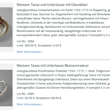
Meissen Tasse und Untertasse mit Überdekor
unterglasurblaue Schwertermarken mit Punkt 1763-1773 im Doppelring, g
Buchstabe D bzw. Nummer 54, Koppchenform mit Standring und Ohrenhenk
umlaufender Dekor "Reiche indische Blumen- und Vogelmalerei mit Felsen",
Randlinien, Zierkante an der Innenlippe und Bodenblume in kobaltblauer
Unterglasurbemalung, überdekoriert mit konturierender Goldmalerei und po
Blumenmalerei auf der Innenwandung, dazugehörige Unterschale mit
korrespondierendem Dekor, guter altersgemäßer Zustand, H komplett 5,5 c
Lot-No.: 3084
Limit: 360.00 €, Acceptance: 0.00 €
Mehr Informationen...
Meissen Tasse mit Untertasse Blumenmalerei
unterglasurblaue Pinselmarken Punktzeit 1763–1773, 1. Wahl, Prägenum
einmal gepinselter Unterstrich in Purpur, halbkugelförmige Tasse mit Standr
Ohrenhenkel und dazugehörige Untertasse, Dekor aus einem Blumenbukett
Streublümchen in feiner polychromer Aufglasurbemalung sowie Goldrand, gu
altersgemäßer Zustand mit kleinen Herstellungsfehlern, H komplett 5,5 cm
Lot-No.: 3085
Limit: 20.00 €, Acceptance: 60.00 €
Mehr Informationen...