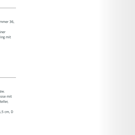
ummer 36,
iner
ing mit
zw.
asse mit
eller,
5,5 cm, D