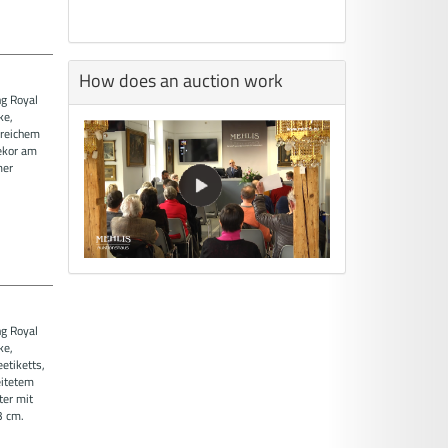
How does an auction work
ng Royal
ke,
 reichem
dekor am
mer
ng Royal
ke,
etiketts,
eitetem
ter mit
3 cm.