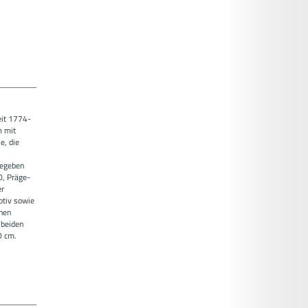
eit 1774-
m mit
e, die
gegeben
0, Präge-
er
otiv sowie
nen
 beiden
0 cm.