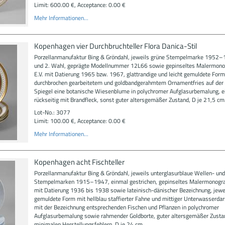
Limit: 600.00 €, Acceptance: 0.00 €
Mehr Informationen...
Kopenhagen vier Durchbruchteller Flora Danica-Stil
Porzellanmanufaktur Bing & Gröndahl, jeweils grüne Stempelmarke 1952–
und 2. Wahl, geprägte Modellnummer 12L66 sowie gepinseltes Malermo
E.V. mit Datierung 1965 bzw. 1967, glattrandige und leicht gemuldete Form
durchbrochen gearbeitetem und goldbandgerahmtem Ornamentfries auf der 
Spiegel eine botanische Wiesenblume in polychromer Aufglasurbemalung, ei
rückseitig mit Brandfleck, sonst guter altersgemäßer Zustand, D je 21,5 cm
Lot-No.: 3077
Limit: 100.00 €, Acceptance: 0.00 €
Mehr Informationen...
Kopenhagen acht Fischteller
Porzellanmanufaktur Bing & Gröndahl, jeweils unterglasurblaue Wellen- und
Stempelmarken 1915–1947, einmal gestrichen, gepinseltes Malermonogr
mit Datierung 1936 bis 1938 sowie lateinisch-dänischer Bezeichnung, jewei
gemuldete Form mit hellblau staffierter Fahne und mittiger Unterwasserdar
mit der Bezeichnung entsprechenden Fischen und Pflanzen in polychromer
Aufglasurbemalung sowie rahmender Goldborte, guter altersgemäßer Zusta
minimalen Herstellungsfehlern, D je 24 cm.