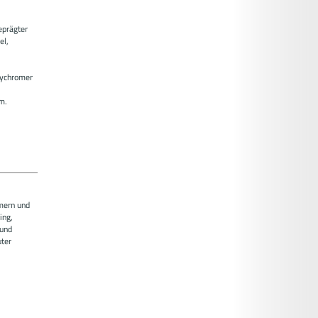
eprägter
el,
lychromer
m.
mern und
ing,
 und
ter
.