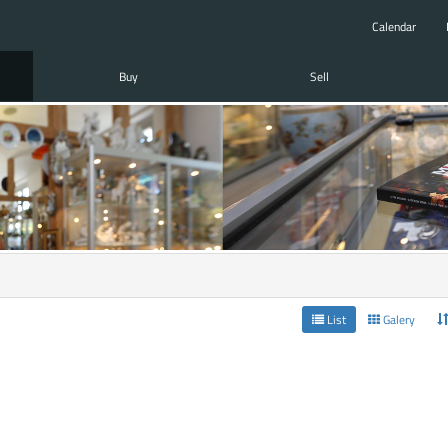
Calendar
Buy
Sell
List
Galery