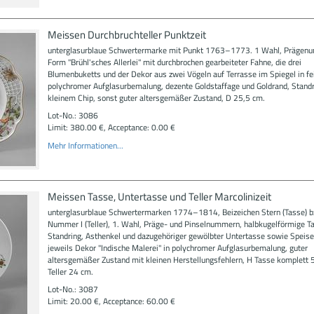
Meissen Durchbruchteller Punktzeit
unterglasurblaue Schwertermarke mit Punkt 1763–1773. 1 Wahl, Prägen
Form "Brühl'sches Allerlei" mit durchbrochen gearbeiteter Fahne, die drei
Blumenbuketts und der Dekor aus zwei Vögeln auf Terrasse im Spiegel in fe
polychromer Aufglasurbemalung, dezente Goldstaffage und Goldrand, Standr
kleinem Chip, sonst guter altersgemäßer Zustand, D 25,5 cm.
Lot-No.: 3086
Limit: 380.00 €, Acceptance: 0.00 €
Mehr Informationen...
Meissen Tasse, Untertasse und Teller Marcolinizeit
unterglasurblaue Schwertermarken 1774–1814, Beizeichen Stern (Tasse) b
Nummer I (Teller), 1. Wahl, Präge- und Pinselnummern, halbkugelförmige T
Standring, Asthenkel und dazugehöriger gewölbter Untertasse sowie Speiset
jeweils Dekor "Indische Malerei" in polychromer Aufglasurbemalung, guter
altersgemäßer Zustand mit kleinen Herstellungsfehlern, H Tasse komplett 
Teller 24 cm.
Lot-No.: 3087
Limit: 20.00 €, Acceptance: 60.00 €