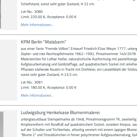
Schiefstand, sonst sehr guter Zustand, H 22 cm.
Lot-No.: 3080
Limit: 220.00 €, Acceptance: 0.00 €
Mehr Informationen...
KPM Berlin "Malabarin"
aus einer Serie "Fremde Völker", Entwurf Friedrich Elias Meyer 1777, unter
Zepter- und rote Reichsapfelmarke 1962–1992, Pinselnummer 140/2078 
Malerzeichen für Lothar Heller, naturalistische Ausformung mit pastelltonig
Aufglasurbemalung und Goldstaffage, auf quadratischem Sockel mit reliefie
Pflanzen stehende Asiatin in Tracht mit Drehleier, ein Lanzettblatt der Stützv
sonst sehr guter Zustand, H 23,5 cm.
Lot-No.: 3081
Limit: 180.00 €, Acceptance: 0.00 €
Mehr Informationen...
Ludwigsburg Henkelvase Blumenmalerei
unterglasurblaue Stempelmarke ab 1948, Pinselmonogramm TK, zweiteilig 
Amphorenform mit Rundfuß auf quadratischem Sockel, ovoidem Korpus, zw
auf der Schulter und Trichterhals, allseitig verziert mit einem üppigen Blum
"Blume 2" und Streublümchen in feiner polychromer Aufglasurbemalung, Go