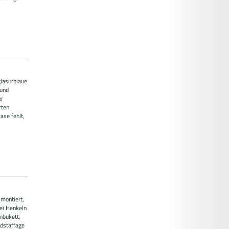
glasurblaue
und
er
rten
ase fehlt,
montiert,
ei Henkeln
enbukett,
ldstaffage