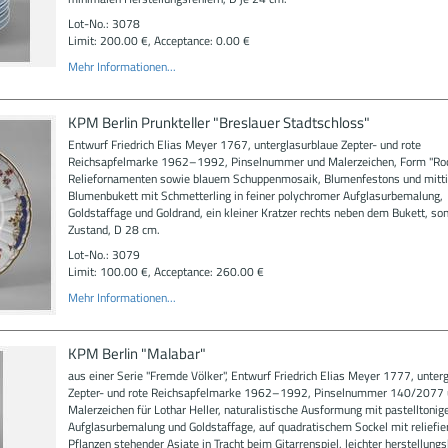
Lot-No.: 3078
Limit: 200.00 €, Acceptance: 0.00 €
Mehr Informationen...
KPM Berlin Prunkteller "Breslauer Stadtschloss"
Entwurf Friedrich Elias Meyer 1767, unterglasurblaue Zepter- und rote
Reichsapfelmarke 1962–1992, Pinselnummer und Malerzeichen, Form "Roca
Reliefornamenten sowie blauem Schuppenmosaik, Blumenfestons und mitt
Blumenbukett mit Schmetterling in feiner polychromer Aufglasurbemalung,
Goldstaffage und Goldrand, ein kleiner Kratzer rechts neben dem Bukett, son
Zustand, D 28 cm.
Lot-No.: 3079
Limit: 100.00 €, Acceptance: 260.00 €
Mehr Informationen...
KPM Berlin "Malabar"
aus einer Serie "Fremde Völker", Entwurf Friedrich Elias Meyer 1777, unter
Zepter- und rote Reichsapfelmarke 1962–1992, Pinselnummer 140/2077 
Malerzeichen für Lothar Heller, naturalistische Ausformung mit pastelltonig
Aufglasurbemalung und Goldstaffage, auf quadratischem Sockel mit reliefie
Pflanzen stehender Asiate in Tracht beim Gitarrenspiel, leichter herstellung