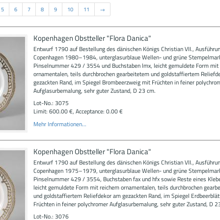
5
6
7
8
9
10
11
→
Kopenhagen Obstteller "Flora Danica"
Entwurf 1790 auf Bestellung des dänischen Königs Christian VII., Ausführu
Copenhagen 1980–1984, unterglasurblaue Wellen- und grüne Stempelmar
Pinselnummer 429 / 3554 und Buchstaben lmx, leicht gemuldete Form mit
ornamentalen, teils durchbrochen gearbeitetem und goldstaffiertem Relief
gezackten Rand, im Spiegel Brombeerzweig mit Früchten in feiner polychro
Aufglasurbemalung, sehr guter Zustand, D 23 cm.
Lot-No.: 3075
Limit: 600.00 €, Acceptance: 0.00 €
Mehr Informationen...
Kopenhagen Obstteller "Flora Danica"
Entwurf 1790 auf Bestellung des dänischen Königs Christian VII., Ausführu
Copenhagen 1975–1979, unterglasurblaue Wellen- und grüne Stempelmar
Pinselnummer 429 / 3554, Buchstaben fax und hfx sowie Reste eines Klebe
leicht gemuldete Form mit reichem ornamentalen, teils durchbrochen gearb
und goldstaffiertem Reliefdekor am gezackten Rand, im Spiegel Erdbeerblät
Früchten in feiner polychromer Aufglasurbemalung, sehr guter Zustand, D 2
Lot-No.: 3076