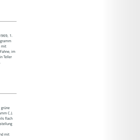
1969, 1.
nogramm
 mit
Fahne, im
n Teller
.
 grüne
amm C.J.
ls flach
stellung
nd mit