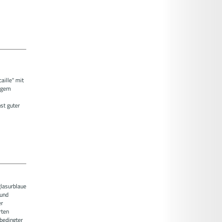
ille" mit
igem
st guter
glasurblaue
und
er
rten
sbedingter