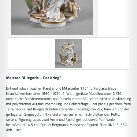
Meissen "Allegorie – Der Krieg"
Entwurf Johann Joachim Kändler und Mitarbeiter 1754, unterglasurblaue
Knaufschwertermarke 1860–1924, 1. Wahl, geritzte Modellnummer 2139,
undeutliche Bossierernummer und Pinselnummer 87, naturalistische Ausformung
mit polychromer Aufglasurbemalung und Goldstaffage, über passig geschweiftem
Terrainsockel auf Kriegsattributen stehende Friedensgöttin Pax, flankiert von der
geflügelten Siegesgöttin Nike und einem auf einem Schild sitzenden Putto,
seltene Figurengruppe, zwei Arme und Fackel geklebt sowie Palmwedel
bestoßen, H 14,5 cm. Quelle: Bergmann, Meissener Figuren, Band III/1, S. 357,
Abb. 1809.