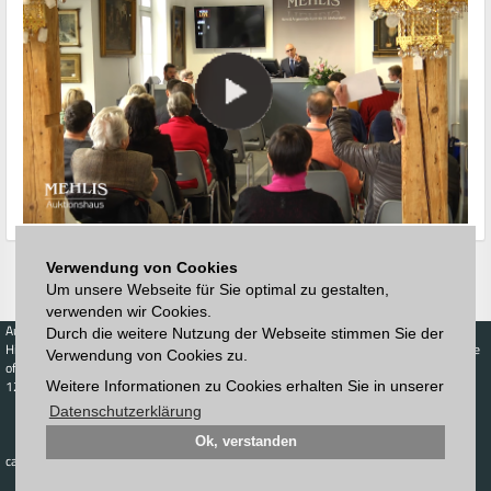
Verwendung von Cookies
Um unsere Webseite für Sie optimal zu gestalten,
verwenden wir Cookies.
Auctions
Buy
Sell
Price Database
Durch die weitere Nutzung der Webseite stimmen Sie der
Highest acceptance
Live-Auction
Highest acceptance
Verwendung von Cookies zu.
of bids
Calendar
of bids
123. Auktion
Weitere Informationen zu Cookies erhalten Sie in unserer
Schedule
Datenschutzerklärung
Auction house
Log in
Catalog
Sign up
Interactive
Ok, verstanden
Newsletter
catalog
Downloads
Contact