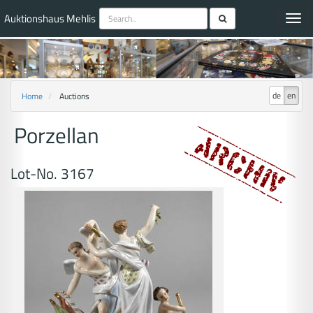
Auktionshaus Mehlis
Toggl
navig
de
en
Home
Auctions
Porzellan
Lot-No. 3167