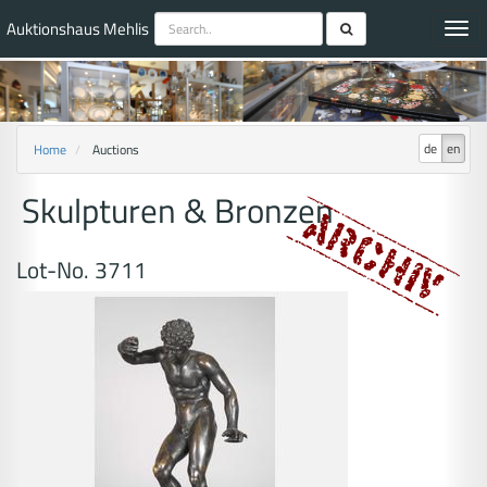
Auktionshaus Mehlis
Toggl
navig
de
en
Home
Auctions
Skulpturen & Bronzen
Lot-No. 3711