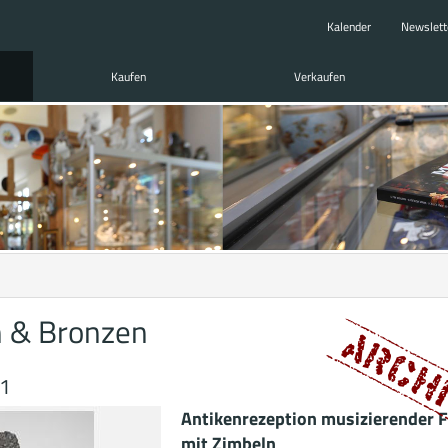
Kalender
Newslett
Kaufen
Verkaufen
n & Bronzen
11
Antikenrezeption musizierender 
mit Zimbeln