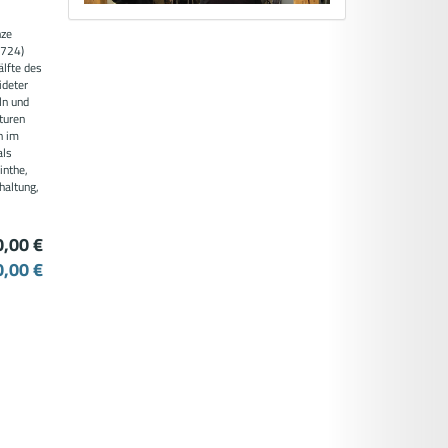
nze
1724)
älfte des
ideter
ln und
turen
n im
als
inthe,
haltung,
0,00 €
0,00 €