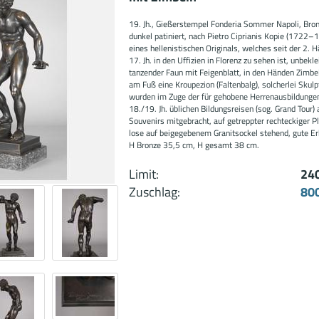
19. Jh., Gießerstempel Fonderia Sommer Napoli, Bro
dunkel patiniert, nach Pietro Ciprianis Kopie (1722–
eines hellenistischen Originals, welches seit der 2. H
17. Jh. in den Uffizien in Florenz zu sehen ist, unbekle
tanzender Faun mit Feigenblatt, in den Händen Zimbe
am Fuß eine Kroupezion (Faltenbalg), solcherlei Skulp
wurden im Zuge der für gehobene Herrenausbildunge
18./19. Jh. üblichen Bildungsreisen (sog. Grand Tour) 
Souvenirs mitgebracht, auf getreppter rechteckiger Pl
lose auf beigegebenem Granitsockel stehend, gute Er
H Bronze 35,5 cm, H gesamt 38 cm.
Limit:
24
Zuschlag:
80