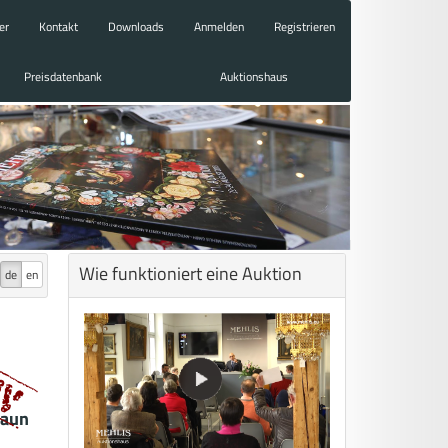
er
Kontakt
Downloads
Anmelden
Registrieren
Preisdatenbank
Auktionshaus
Wie funktioniert eine Auktion
de
en
Faun