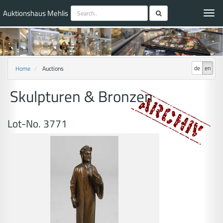
Auktionshaus Mehlis
Toggl
navig
de
en
Home
Auctions
Skulpturen & Bronzen
Lot-No. 3771