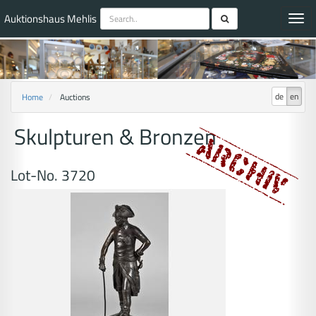
Auktionshaus Mehlis
Toggl
navig
de
en
Home
Auctions
Skulpturen & Bronzen
Lot-No. 3720