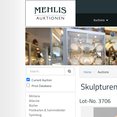
Auctions
Home
Auctions
Current Auction
Skulpture
Price Database
Militaria
Lot-No. 3706
Wäsche
Bücher
Postkarten & Sammelbilder
Spielzeug