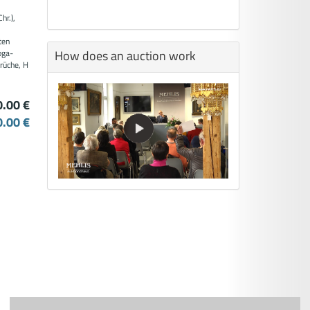
hr.),
ten
How does an auction work
oga-
rüche, H
0.00 €
0.00 €