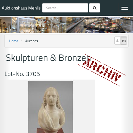
Auktionshaus Mehlis
Toggl
navig
de
en
Home
Auctions
Skulpturen & Bronzen
Lot-No. 3705