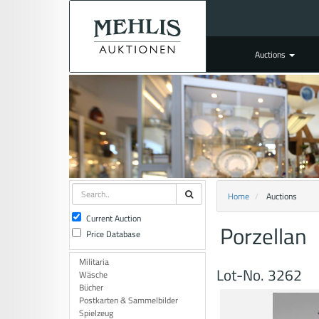
Auctions
Home
Auctions
Current Auction
Porzellan
Price Database
Militaria
Lot-No. 3262
Wäsche
Bücher
Postkarten & Sammelbilder
Spielzeug