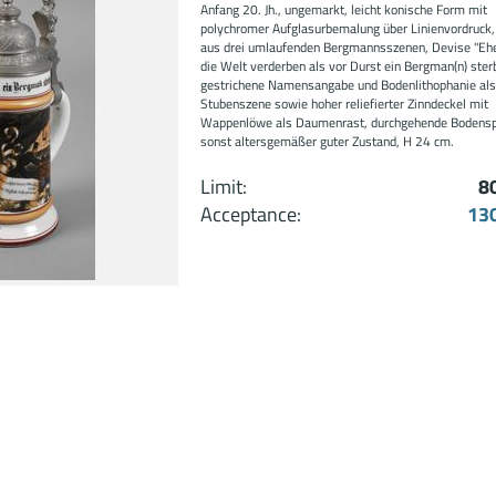
Anfang 20. Jh., ungemarkt, leicht konische Form mit
polychromer Aufglasurbemalung über Linienvordruck
aus drei umlaufenden Bergmannsszenen, Devise "Ehe
die Welt verderben als vor Durst ein Bergman(n) sterb
gestrichene Namensangabe und Bodenlithophanie al
Stubenszene sowie hoher reliefierter Zinndeckel mit
Wappenlöwe als Daumenrast, durchgehende Bodensp
sonst altersgemäßer guter Zustand, H 24 cm.
Limit:
8
Acceptance:
13