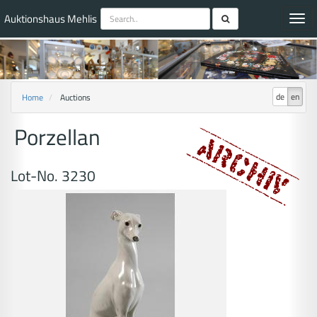
Auktionshaus Mehlis
Toggl
navig
de
en
Home
Auctions
Porzellan
Lot-No. 3230