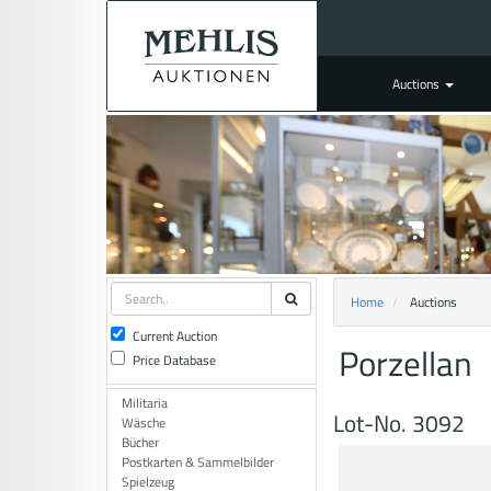
Auctions
Home
Auctions
Current Auction
Porzellan
Price Database
Militaria
Lot-No. 3092
Wäsche
Bücher
Postkarten & Sammelbilder
Spielzeug