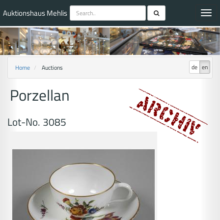
Auktionshaus Mehlis
Toggl
navig
de
en
Home
Auctions
Porzellan
Lot-No. 3085