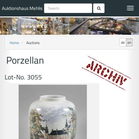
Auktionshaus Mehlis
Toggl
navig
de
en
Home
Auctions
Porzellan
Lot-No. 3055