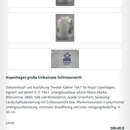
Kopenhagen große Unikatvase Schlossansicht
Dekorentwurf und Ausführung Theodor Kjølner 1941 für Royal Copenhagen,
signiert und datiert 5-3-1941, unterglasurblaue Juliane-Marie-Marke,
Ritznummer 2860, SK8 und Wellenstrich, ovoide Urnenform, beidseitig
Landschaftsdarstellung mit Schlossansicht bzw. Pfeilermonument in polychromer
Unterglasurbemalung, minimalst brandfleckig und innen reinigungsbedürftig, H
33 cm.
Limit:
500.00 €