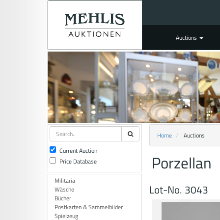
Auctions
Home
Auctions
Current Auction
Porzellan
Price Database
Militaria
Lot-No. 3043
Wäsche
Bücher
Postkarten & Sammelbilder
Spielzeug