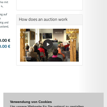
rke mit
 4,
ig auf
How does an auction work
n
kig und
Zustand,
0.00 €
0.00 €
Verwendung von Cookies
Um unsere Webseite für Sie optimal zu gestalten,