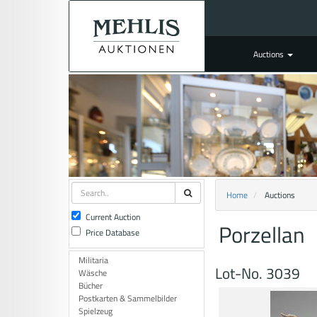
Auctions
Home
Auctions
Current Auction
Porzellan
Price Database
Militaria
Lot-No. 3039
Wäsche
Bücher
Postkarten & Sammelbilder
Spielzeug