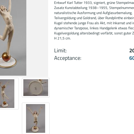
Entwurf Karl Tutter 1933, signiert, grüne Stempelma
Zusatz Kunstabteilung 1938–1955, Stempelnummer
naturalistische Ausformung und Aufglasurbemalung,
Teilvergoldung und Goldrand, über Rundplinthe einbein
Kugel stehende junge Frau als Akt, mit Inkarnat und i
dynamischer Tanzpose, linkes Handgelenk etwas flec
Kugelvergoldung altersbedingt verfärbt, sonst guter 
H 21,5 cm.
Limit:
2
Acceptance:
6