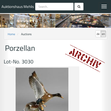
Auktionshaus Mehlis
Toggl
navig
de
en
Home
Auctions
Porzellan
Lot-No. 3030