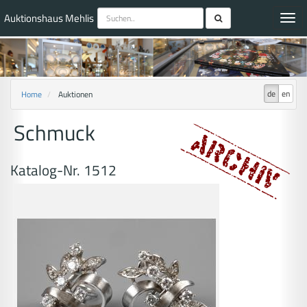
Auktionshaus Mehlis
Toggl
navig
de
en
Home
Auktionen
Schmuck
Katalog-Nr. 1512