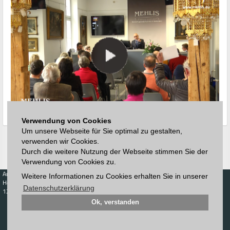
Verwendung von Cookies
Um unsere Webseite für Sie optimal zu gestalten,
verwenden wir Cookies.
Durch die weitere Nutzung der Webseite stimmen Sie der
Verwendung von Cookies zu.
Auktionen
Kaufen
Verkaufen
Preisdatenbank
Weitere Informationen zu Cookies erhalten Sie in unserer
Höchstzuschläge
Kalender
Höchstzuschläge
Datenschutzerklärung
123. Auktion
Zeitplan
Ok, verstanden
Auktionshaus
Anmelden
Katalog
Registrieren
Blätterkatalog
Newsletter