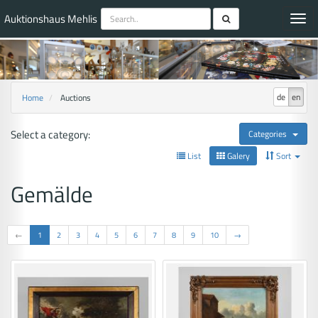
Auktionshaus Mehlis
Toggl
navig
de
en
Home
Auctions
Select a category:
Categories
List
Galery
Sort
Gemälde
←
1
2
3
4
5
6
7
8
9
10
→