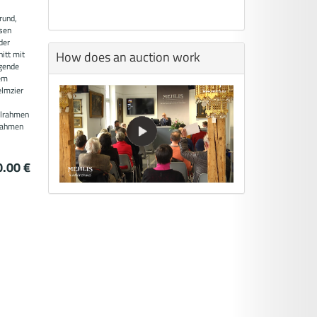
rund,
osen
der
How does an auction work
itt mit
igende
em
elmzier
ilrahmen
krahmen
0.00 €