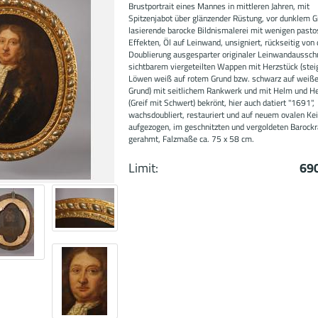
Brustportrait eines Mannes in mittleren Jahren, mit
Spitzenjabot über glänzender Rüstung, vor dunklem G
lasierende barocke Bildnismalerei mit wenigen past
Effekten, Öl auf Leinwand, unsigniert, rückseitig von 
Doublierung ausgesparter originaler Leinwandausschn
sichtbarem viergeteilten Wappen mit Herzstück (ste
Löwen weiß auf rotem Grund bzw. schwarz auf weiß
Grund) mit seitlichem Rankwerk und mit Helm und H
(Greif mit Schwert) bekrönt, hier auch datiert "1691",
wachsdoubliert, restauriert und auf neuem ovalen Ke
aufgezogen, im geschnitzten und vergoldeten Baroc
gerahmt, Falzmaße ca. 75 x 58 cm.
Limit:
69