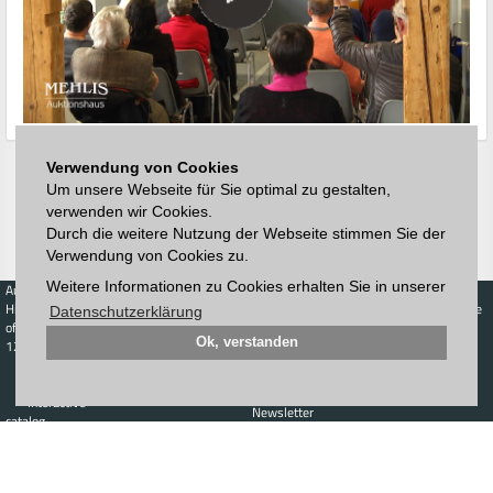
Verwendung von Cookies
Um unsere Webseite für Sie optimal zu gestalten,
verwenden wir Cookies.
Durch die weitere Nutzung der Webseite stimmen Sie der
Verwendung von Cookies zu.
Weitere Informationen zu Cookies erhalten Sie in unserer
Auctions
Buy
Sell
Price Database
Highest acceptance
Live-Auction
Highest acceptance
Datenschutzerklärung
of bids
Calendar
of bids
Ok, verstanden
123. Auktion
Schedule
Auction house
Log in
Catalog
Sign up
Interactive
Newsletter
catalog
Downloads
Contact
Imprint
GTC