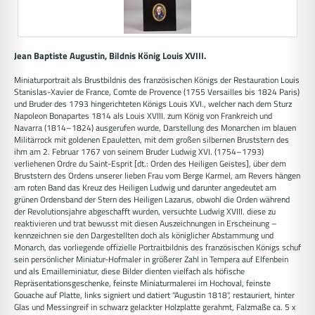
Jean Baptiste Augustin, Bildnis König Louis XVIII.
Miniaturportrait als Brustbildnis des französischen Königs der Restauration Louis
Stanislas-Xavier de France, Comte de Provence (1755 Versailles bis 1824 Paris)
und Bruder des 1793 hingerichteten Königs Louis XVI., welcher nach dem Sturz
Napoleon Bonapartes 1814 als Louis XVIII. zum König von Frankreich und
Navarra (1814–1824) ausgerufen wurde, Darstellung des Monarchen im blauen
Militärrock mit goldenen Epauletten, mit dem großen silbernen Bruststern des
ihm am 2. Februar 1767 von seinem Bruder Ludwig XVI. (1754–1793)
verliehenen Ordre du Saint-Esprit [dt.: Orden des Heiligen Geistes], über dem
Bruststern des Ordens unserer lieben Frau vom Berge Karmel, am Revers hängen
am roten Band das Kreuz des Heiligen Ludwig und darunter angedeutet am
grünen Ordensband der Stern des Heiligen Lazarus, obwohl die Orden während
der Revolutionsjahre abgeschafft wurden, versuchte Ludwig XVIII. diese zu
reaktivieren und trat bewusst mit diesen Auszeichnungen in Erscheinung –
kennzeichnen sie den Dargestellten doch als königlicher Abstammung und
Monarch, das vorliegende offizielle Portraitbildnis des französischen Königs schuf
sein persönlicher Miniatur-Hofmaler in größerer Zahl in Tempera auf Elfenbein
und als Emailleminiatur, diese Bilder dienten vielfach als höfische
Repräsentationsgeschenke, feinste Miniaturmalerei im Hochoval, feinste
Gouache auf Platte, links signiert und datiert "Augustin 1818", restauriert, hinter
Glas und Messingreif in schwarz gelackter Holzplatte gerahmt, Falzmaße ca. 5 x