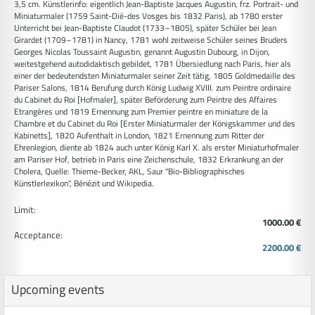
3,5 cm. Künstlerinfo: eigentlich Jean-Baptiste Jacques Augustin, frz. Portrait- und
Miniaturmaler (1759 Saint-Dié-des Vosges bis 1832 Paris), ab 1780 erster
Unterricht bei Jean-Baptiste Claudot (1733–1805), später Schüler bei Jean
Girardet (1709–1781) in Nancy, 1781 wohl zeitweise Schüler seines Bruders
Georges Nicolas Toussaint Augustin, genannt Augustin Dubourg, in Dijon,
weitestgehend autodidaktisch gebildet, 1781 Übersiedlung nach Paris, hier als
einer der bedeutendsten Miniaturmaler seiner Zeit tätig, 1805 Goldmedaille des
Pariser Salons, 1814 Berufung durch König Ludwig XVIII. zum Peintre ordinaire
du Cabinet du Roi [Hofmaler], später Beförderung zum Peintre des Affaires
Etrangères und 1819 Ernennung zum Premier peintre en miniature de la
Chambre et du Cabinet du Roi [Erster Miniaturmaler der Königskammer und des
Kabinetts], 1820 Aufenthalt in London, 1821 Ernennung zum Ritter der
Ehrenlegion, diente ab 1824 auch unter König Karl X. als erster Miniaturhofmaler
am Pariser Hof, betrieb in Paris eine Zeichenschule, 1832 Erkrankung an der
Cholera, Quelle: Thieme-Becker, AKL, Saur "Bio-Bibliographisches
Künstlerlexikon", Bénézit und Wikipedia.
Limit:
1000.00 €
Acceptance:
2200.00 €
Upcoming events