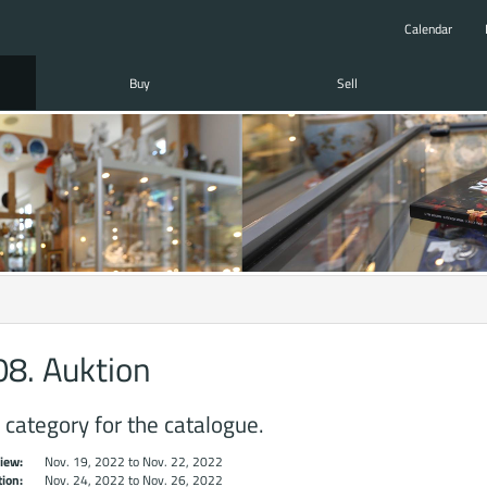
Calendar
Buy
Sell
8. Auktion
 category for the catalogue.
iew:
Nov. 19, 2022 to Nov. 22, 2022
ion:
Nov. 24, 2022 to Nov. 26, 2022