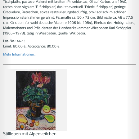
Tischplatte, pastose Malerei mit breitem Pinselduktus, Öl auf Karton, um 1940,
rechts oben signiert "F. Schöppler", das ist eventuell "Friedel Schöppler", geringe
Craquelure, Retuschen, etwas restaurierungsbedürftig, provisorisch im schönen
Impressionistenrahmen gerahmt, Falzmaße ca. 50 x 73 cm, Bildmaße ca. 48 x 77,5
cm. Künstlerinfo: wohl deutsche Malerin (1906 bis 1984), Ehefrau des Hobbymalers,
Malermeisters und Präsidenten der Handwerkskammer Wiesbaden Karl Schöppler
(1905–1978), tätig in Wiesbaden, Quelle: Wikipedia.
Lot-No.: 4623
Limit: 80.00 €, Acceptance: 80.00 €
Mehr Informationen...
Stillleben mit Alpenveilchen