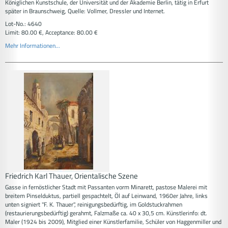
Königlichen Kunstschule, der Universität und der Akademie Berlin, tätig in Erfurt
später in Braunschweig, Quelle: Vollmer, Dressler und Internet.
Lot-No.: 4640
Limit: 80.00 €, Acceptance: 80.00 €
Mehr Informationen...
Friedrich Karl Thauer, Orientalische Szene
Gasse in fernöstlicher Stadt mit Passanten vorm Minarett, pastose Malerei mit
breitem Pinselduktus, partiell gespachtelt, Öl auf Leinwand, 1960er Jahre, links
unten signiert "F. K. Thauer", reinigungsbedürftig, im Goldstuckrahmen
(restaurierungsbedürftig) gerahmt, Falzmaße ca. 40 x 30,5 cm. Künstlerinfo: dt.
Maler (1924 bis 2009), Mitglied einer Künstlerfamilie, Schüler von Haggenmiller und