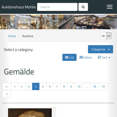
Auktionshaus Mehlis
Toggl
navig
de
en
Home
Auctions
Select a category:
Categories
List
Galery
Sort
Gemälde
←
1
2
3
4
5
6
7
8
9
10
...
18
19
→