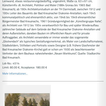
Leinwand, etwas restaurierungsbedürftig, ungerahmt, Maße ca. 63 x 61 cm,
Künstlerinfo: dt. Architekt, Politiker und Maler (1884 Gronau bis 1965 Bad
Kreuznach), ab 1904 Architekturstudium an der TH Darmstadt, zwischen 1912 und
1954 Leiter des Bauamts der Bad Kreuznacher Diakonie-Anstalten, nach 1945
kommunalpolitisch und ehrenamtlich aktiv, von 1946 bis 1949 ehrenamtlicher
Bürgermeister Bad Kreuznachs, 1961 Gründungsmitglied der „Künstlergruppe Nahe“,
als Architekt von 1912 bis 1954 verantwortlich für Bau und später Wiederaufbau
zahlreicher Gebäude auf dem Gelände der Bad Kreuznacher Diakonie-Anstalten und
deren Außenstellen, daneben Bauten im öffentlichen Raum und für private
Auftraggeber, als Architekt verwendete er immer wieder das sogenannte
„Glockendach“ als typisches Gestaltungsmerkmal, als Maler von Landschaftsmalerei,
Städtebildern, Stillleben und Portraits sowie Designer (z.B. frühere Glasfenster der
Bad Kreuznacher Diakonie-Kirche) galt er schon um 1930 als beachtenswerter
Vertreter der dem Bauhaus nahestehenden „Neuen Werkkunst“, Quelle: Stadtarchiv
Bad Kreuznach.
Lot-No.: 4514
Limit: 80.00 €, Acceptance: 180.00 €
Mehr Informationen...