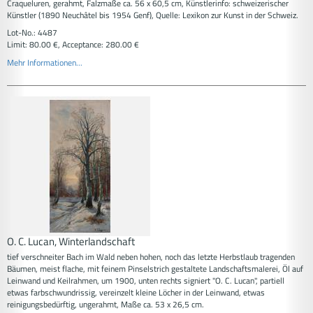
Craqueluren, gerahmt, Falzmaße ca. 56 x 60,5 cm, Künstlerinfo: schweizerischer
Künstler (1890 Neuchâtel bis 1954 Genf), Quelle: Lexikon zur Kunst in der Schweiz.
Lot-No.: 4487
Limit: 80.00 €, Acceptance: 280.00 €
Mehr Informationen...
O. C. Lucan, Winterlandschaft
tief verschneiter Bach im Wald neben hohen, noch das letzte Herbstlaub tragenden
Bäumen, meist flache, mit feinem Pinselstrich gestaltete Landschaftsmalerei, Öl auf
Leinwand und Keilrahmen, um 1900, unten rechts signiert "O. C. Lucan", partiell
etwas farbschwundrissig, vereinzelt kleine Löcher in der Leinwand, etwas
reinigungsbedürftig, ungerahmt, Maße ca. 53 x 26,5 cm.