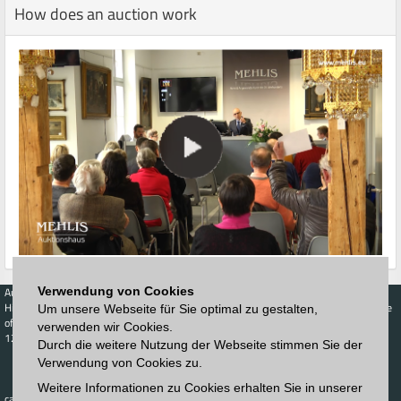
How does an auction work
Verwendung von Cookies
Auctions
Buy
Sell
Price Database
Highest acceptance
Live-Auction
Highest acceptance
Um unsere Webseite für Sie optimal zu gestalten,
of bids
Calendar
of bids
verwenden wir Cookies.
123. Auktion
Durch die weitere Nutzung der Webseite stimmen Sie der
Schedule
Auction house
Log in
Verwendung von Cookies zu.
Catalog
Sign up
Interactive
Weitere Informationen zu Cookies erhalten Sie in unserer
Newsletter
catalog