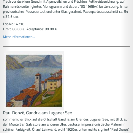
Tisch vor dunklem Grund mit Alpenveilchen und Früchten, Fettkreidezeichnung, auf
Rahmenrückseite ligiertes Monogramm und datiert "BG 1968w", knitterspurig, hinter
provisorisches Passepartout und unter Glas gerahmt, Passepartoutausschnitt ca. 54
x 37,5 cm.
Lot-No.: 4718
Limit: 80.00 €, Acceptance: 80.00 €
Mehr Informationen...
Paul Donzé, Gandria am Luganer See
sommerlicher Blick auf die Ortschaft Gandria am Ufer des Luganer See, mit Blick auf
den Monte San Salvatore am anderen Ufer, pastose, impressionistische Malerei in
schöner Farbigkeit, Öl auf Leinwand, wohl 1920er, unten rechts signiert "Paul Donzé",