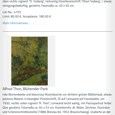
oben rechts signiert "O. Sieberg", rückseitig Künstleranschrift "Otwil Sieberg...", etwas
reinigungsbedürftig, gerahmt, Falzmaße ca. 40 x 50 cm.
Lot-No.: 4755
Limit: 80.00 €, Acceptance: 180.00 €
Mehr Informationen...
Alfred Thon, Blühender Park
rote Blumenbeete und blassrosa Rosenbüsche vor dichtem grünen Blätterlaub, etwas
pastose Malerei in bewegter Pinselschrift, Öl auf Leinwand auf Faserplatte, um
1930, rechts unten signiert "A. Thon", Leinwand leicht wellig, mit Passepartout hinter
Glas gerahmt, Falzmaße ca. 64 x 53 cm, Künstlerinfo: dt. Maler, Zeichner, Illustrator
und Scherenschnittkünstler (1886 Breslau bis 1952 Braunschweig), studierte an der