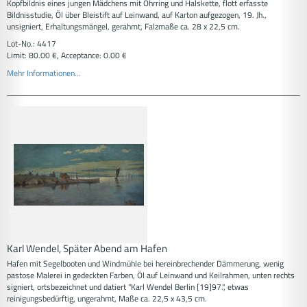
Kopfbildnis eines jungen Mädchens mit Ohrring und Halskette, flott erfasste
Bildnisstudie, Öl über Bleistift auf Leinwand, auf Karton aufgezogen, 19. Jh.,
unsigniert, Erhaltungsmängel, gerahmt, Falzmaße ca. 28 x 22,5 cm.
Lot-No.: 4417
Limit: 80.00 €, Acceptance: 0.00 €
Mehr Informationen...
Karl Wendel, Später Abend am Hafen
Hafen mit Segelbooten und Windmühle bei hereinbrechender Dämmerung, wenig
pastose Malerei in gedeckten Farben, Öl auf Leinwand und Keilrahmen, unten rechts
signiert, ortsbezeichnet und datiert "Karl Wendel Berlin [19]97.", etwas
reinigungsbedürftig, ungerahmt, Maße ca. 22,5 x 43,5 cm.