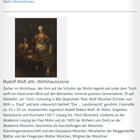
Mehr Informationen...
Rudolf Wolf, attr., Wirtshausszene
Zecher im Wirtshaus, den Arm auf die Schulter der Wirtin legend und unter dem Tisch
wirft ein Hund einen Blick auf den Betrachter, minimal pastose Genremalerei, Öl auf
Holztafel, um 1920, rückseitig in Blei bezeichnet "Rud. Wolf München (Schüler von
Wilh. v. Diez)" und teils unleserlich betitelt "Der ... Landsknecht", gerahmt, Falzmaße
ca. 33 x 25 cm. Künstlerinfo: eigentlich Rudolf Robert Wolf, dt. Maler, Graphiker,
Karikaturist und Illustrator (1877 Leipzig bis 1940 München), studierte an der
Akademie Leipzig bei Paul Mohn und ab 1905 bei Wilhelm von Dietz an der
Akademie München, beschickte die Ausstellungen der Münchner
Künstlergenossenschaft und den Glaspalast München, Mitarbeiter der Meggendorfer
Blätter und der Fliegenden Blätter München, Mitglied der Münchner