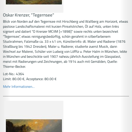
Oskar Krenzer, "Tegernsee"
Blick von Norden auf den Tegernsee mit Hirschberg und Wallberg am Horizont, etwas
pastose Landschaftsmalerei mit kurzen Pinselstrichen, Öl auf Holz, unten links
signiert und datiert "O Krenzer MCIIM [=1898]" sowie rechts unten bezeichnet
"Tegernsee", etwas reinigungsbedürftig, schön gerahmt in silberfarbenem
Stuckrahmen, Falzmaße ca. 33 x 41 cm, Künstlerinfo: dt. Maler und Radierer (1876
Straßburg bis 1942 Dresden), Maler u. Radierer, studierte zuerst Musik, dann
Wechsel zur Malerei, Schüler von Ludwig von Löfftz u. Peter Halm in München, lebte
in München und beschickte seit 1907 nahezu jährlich Ausstellung im Glaspalast,
meist mit Radierungen und Zeichnungen, ab 1914 auch mit Gemälden, Quelle:
Thieme-Becker.
Lot-No.: 4364
Limit: 80.00 €, Acceptance: 80.00 €
Mehr Informationen...