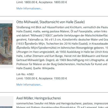
Limit: 1800.00 €, Acceptance: 1800.00 €
Mehr Informationen...
Otto Möhwald, Stadtansicht von Halle (Saale)
Straßenzug mit Blick auf Häuserfronten und Kirchturm, vermutlich die Paulu
Halle (Saale), matte, wenig pastose Malerei, Öl auf Faserplatte, unten links 
und datiert "Möhwald [19]63", partielle Verletzungen der Malschichtoberfläc
gerahmt, Falzmaße ca. 56 x 61,5 cm, Künstlerinfo: deutscher Maler und Gra
(1933 Špindlerův Mlýn, Tschechien bis 2016 Halle (Saale)), in Krausebaude
(Špindlerův Mlýn/Spindlermühle) im böhmischen Riesengebirge geboren, 1
Uftrungen im Harz umgesiedelt, ab 1950 Ausbildung in Halle bei Ulrich Knis
Hahs, Lothar Zitzmann und Kurt Bunge, Heirat mit der Bildhauerin und Kera
Gertraud Möhwald (geb. Degen), ab 1969 Beschäftigung mit Lithographie, 
Professor für Malerei an der Burg Giebichenstein, Hochschule für Kunst und
Halle (Saale), Quelle: Wikipedia.
Lot-No.: 4582
Limit: 1500.00 €, Acceptance: 1500.00 €
Mehr Informationen...
Axel Möller, Heringsräucherei
sommerliches Seeufer mit Mole und Heringsräucherei, pastose, impressioni
Malerei mit flottem charaktervollen Pinselduktus, Öl auf Leinwand, links u