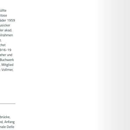
üllte
stose
 Mäder 1959
usicker
ler akad.
tilrahmen
,
chst
 1916-19
eher und
m Buchwerk
 Mitglied
 Vollmer,
brücke,
nd, Anfang
male Delle