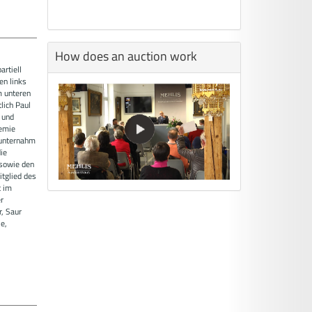
How does an auction work
rtiell
en links
m unteren
lich Paul
 und
demie
 unternahm
ie
 sowie den
tglied des
t im
r
, Saur
e,