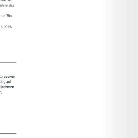
lz in das
aur "Bio-
e, Ries,
xpressiver
itig auf
eilrahmen
t,