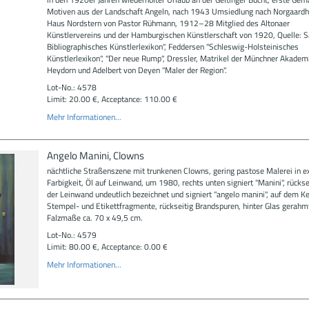
Motiven aus der Landschaft Angeln, nach 1943 Umsiedlung nach Norgaardho
Haus Nordstern von Pastor Rühmann, 1912–28 Mitglied des Altonaer
Künstlervereins und der Hamburgischen Künstlerschaft von 1920, Quelle: S
Bibliographisches Künstlerlexikon", Feddersen "Schleswig-Holsteinisches
Künstlerlexikon", "Der neue Rump", Dressler, Matrikel der Münchner Akademi
Heydorn und Adelbert von Deyen "Maler der Region".
Lot-No.: 4578
Limit: 20.00 €, Acceptance: 110.00 €
Mehr Informationen...
Angelo Manini, Clowns
nächtliche Straßenszene mit trunkenen Clowns, gering pastose Malerei in e
Farbigkeit, Öl auf Leinwand, um 1980, rechts unten signiert "Manini", rückse
der Leinwand undeutlich bezeichnet und signiert "angelo manini", auf dem K
Stempel- und Etikettfragmente, rückseitig Brandspuren, hinter Glas gerahm
Falzmaße ca. 70 x 49,5 cm.
Lot-No.: 4579
Limit: 80.00 €, Acceptance: 0.00 €
Mehr Informationen...