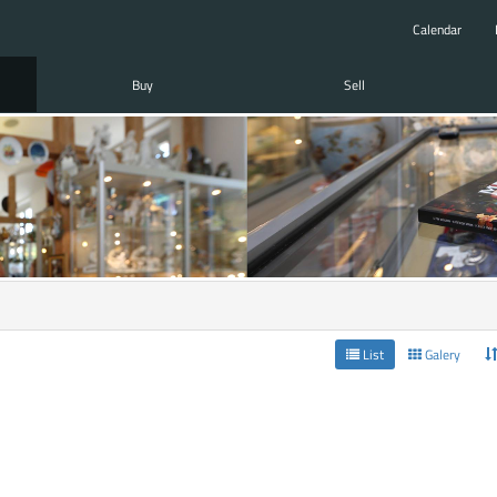
Calendar
Buy
Sell
List
Galery