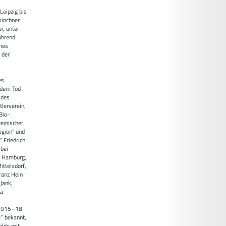
Leipzig bis
Münchner
i, unter
ährend
nnes
 der
es
 dem Tod
 des
lerverein,
Bio-
einischer
egion" und
 Friedrich
 bei
n Hamburg,
ttelsdorf,
ranz Hein
Jank,
na
, 1915–18
e” bekannt,
älde mit