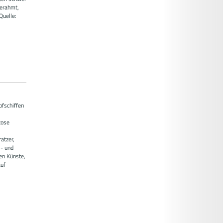
gerahmt,
Quelle:
pfschiffen
tose
atzer,
s- und
en Künste,
auf