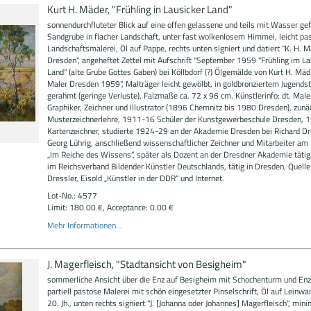
Kurt H. Mäder, "Frühling in Lausicker Land"
sonnendurchfluteter Blick auf eine offen gelassene und teils mit Wasser gef
Sandgrube in flacher Landschaft, unter fast wolkenlosem Himmel, leicht pa
Landschaftsmalerei, Öl auf Pappe, rechts unten signiert und datiert "K. H.
Dresden", angeheftet Zettel mit Aufschrift "September 1959 "Frühling im La
Land" (alte Grube Gottes Gaben) bei Köllbdorf (?) Ölgemälde von Kurt H. Mäd
Maler Dresden 1959", Malträger leicht gewölbt, in goldbronziertem Jugends
gerahmt (geringe Verluste), Falzmaße ca. 72 x 96 cm. Künstlerinfo: dt. Maler
Graphiker, Zeichner und Illustrator (1896 Chemnitz bis 1980 Dresden), zunä
Musterzeichnerlehre, 1911-16 Schüler der Kunstgewerbeschule Dresden,
Kartenzeichner, studierte 1924-29 an der Akademie Dresden bei Richard Dr
Georg Lührig, anschließend wissenschaftlicher Zeichner und Mitarbeiter a
„Im Reiche des Wissens“, später als Dozent an der Dresdner Akademie tätig,
im Reichsverband Bildender Künstler Deutschlands, tätig in Dresden, Quelle:
Dressler, Eisold „Künstler in der DDR“ und Internet.
Lot-No.: 4577
Limit: 180.00 €, Acceptance: 0.00 €
Mehr Informationen...
J. Magerfleisch, "Stadtansicht von Besigheim"
sommerliche Ansicht über die Enz auf Besigheim mit Schochenturm und Enz
partiell pastose Malerei mit schön eingesetzter Pinselschrift, Öl auf Leinwa
20. Jh., unten rechts signiert "J. [Johanna oder Johannes] Magerfleisch", mini