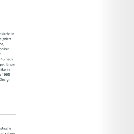
skirche in
signiert
he,
phiker
n
945 nach
pel, Erwin
mikerin
ab 1995
 Design
stische
nten schwer