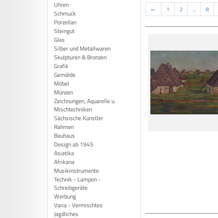
Uhren
←
1
2
...
8
Schmuck
Porzellan
Steingut
Glas
Silber und Metallwaren
Skulpturen & Bronzen
Grafik
Gemälde
Möbel
Münzen
Zeichnungen, Aquarelle u.
Mischtechniken
Sächsische Künstler
Rahmen
Bauhaus
Design ab 1945
Asiatika
Afrikana
Musikinstrumente
Technik - Lampen -
Schreibgeräte
Werbung
Varia - Vermischtes
Jagdliches