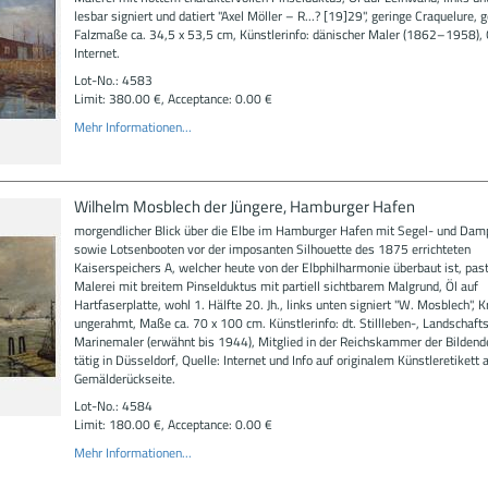
lesbar signiert und datiert "Axel Möller – R...? [19]29", geringe Craquelure, 
Falzmaße ca. 34,5 x 53,5 cm, Künstlerinfo: dänischer Maler (1862–1958), 
Internet.
Lot-No.: 4583
Limit: 380.00 €, Acceptance: 0.00 €
Mehr Informationen...
Wilhelm Mosblech der Jüngere, Hamburger Hafen
morgendlicher Blick über die Elbe im Hamburger Hafen mit Segel- und Dam
sowie Lotsenbooten vor der imposanten Silhouette des 1875 errichteten
Kaiserspeichers A, welcher heute von der Elbphilharmonie überbaut ist, pas
Malerei mit breitem Pinselduktus mit partiell sichtbarem Malgrund, Öl auf
Hartfaserplatte, wohl 1. Hälfte 20. Jh., links unten signiert "W. Mosblech", Kr
ungerahmt, Maße ca. 70 x 100 cm. Künstlerinfo: dt. Stillleben-, Landschaft
Marinemaler (erwähnt bis 1944), Mitglied in der Reichskammer der Bildend
tätig in Düsseldorf, Quelle: Internet und Info auf originalem Künstleretikett 
Gemälderückseite.
Lot-No.: 4584
Limit: 180.00 €, Acceptance: 0.00 €
Mehr Informationen...