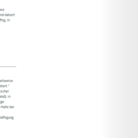
ose
nd datiert
tig, in
teilweise
tiert "
tscher
e)), in
rge
Halle bei
häftigung