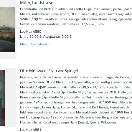
Miller, Landstraße
Landstraße und Blick auf Felder und sanfte Hügel mit Bäumen, partiell past
Malerei mit schöner Pinselschrift, Öl auf Faserplatte, unten rechts signiert u
"Miller [19]69", vergilbter Firnis, geringe Fehlstellen, etwas reinigungsbedürf
Goldstuckrahmen gerahmt, Falzmaße ca. 32,5 x 40,5 cm.
Lot-No.: 4580
Limit: 80.00 €, Acceptance: 0.00 €
Mehr Informationen...
Otto Möhwald, Frau vor Spiegel
Interieur, mit sich die Haare frisierender Frau vor einem Spiegel, deckende, 
pastose Malerei, Öl und Bleistift auf Spanplatte, unten mittig signiert und da
Möhwald [19]58", gerahmt, Falzmaße ca. 30,5 x 21,5 cm, Künstlerinfo: deu
Maler und Graphiker (1933 Špindlerův Mlýn, Tschechien bis 2016 Halle (Saal
Krausebauden (Špindlerův Mlýn/Spindlermühle) im böhmischen Riesengebi
geboren, 1945 nach Uftrungen im Harz umgesiedelt, ab 1950 Ausbildung in 
Ulrich Knispel, Erwin Hahs, Lothar Zitzmann und Kurt Bunge, Heirat mit der
Bildhauerin und Keramikerin Gertraud Möhwald (geb. Degen), ab 1969 Besc
mit Lithographie, ab 1995 Professor für Malerei an der Burg Giebichenstein,
Hochschule für Kunst und Design Halle (Saale), Quelle: Wikipedia.
Lot-No.: 4581