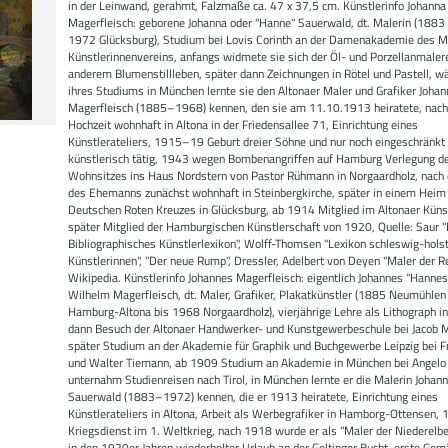
in der Leinwand, gerahmt, Falzmaße ca. 47 x 37,5 cm. Künstlerinfo Johanna
Magerfleisch: geborene Johanna oder "Hanne" Sauerwald, dt. Malerin (1883 
1972 Glücksburg), Studium bei Lovis Corinth an der Damenakademie des 
Künstlerinnenvereins, anfangs widmete sie sich der Öl- und Porzellanmalere
anderem Blumenstillleben, später dann Zeichnungen in Rötel und Pastell, w
ihres Studiums in München lernte sie den Altonaer Maler und Grafiker Joha
Magerfleisch (1885–1968) kennen, den sie am 11.10.1913 heiratete, nach
Hochzeit wohnhaft in Altona in der Friedensallee 71, Einrichtung eines
Künstlerateliers, 1915–19 Geburt dreier Söhne und nur noch eingeschränkt
künstlerisch tätig, 1943 wegen Bombenangriffen auf Hamburg Verlegung d
Wohnsitzes ins Haus Nordstern von Pastor Rühmann in Norgaardholz, nach
des Ehemanns zunächst wohnhaft in Steinbergkirche, später in einem Heim
Deutschen Roten Kreuzes in Glücksburg, ab 1914 Mitglied im Altonaer Künst
später Mitglied der Hamburgischen Künstlerschaft von 1920, Quelle: Saur "
Bibliographisches Künstlerlexikon", Wolff-Thomsen "Lexikon schleswig-holst
Künstlerinnen", "Der neue Rump", Dressler, Adelbert von Deyen "Maler der R
Wikipedia. Künstlerinfo Johannes Magerfleisch: eigentlich Johannes "Hannes"
Wilhelm Magerfleisch, dt. Maler, Grafiker, Plakatkünstler (1885 Neumühlen
Hamburg-Altona bis 1968 Norgaardholz), vierjährige Lehre als Lithograph i
dann Besuch der Altonaer Handwerker- und Kunstgewerbeschule bei Jacob Mi
später Studium an der Akademie für Graphik und Buchgewerbe Leipzig bei F
und Walter Tiemann, ab 1909 Studium an Akademie in München bei Angelo 
unternahm Studienreisen nach Tirol, in München lernte er die Malerin Johan
Sauerwald (1883–1972) kennen, die er 1913 heiratete, Einrichtung eines
Künstlerateliers in Altona, Arbeit als Werbegrafiker in Hamborg-Ottensen
Kriegsdienst im 1. Weltkrieg, nach 1918 wurde er als “Maler der Niederelb
in den 1920er Jahren wiederholter Urlaub an der Geltinger Bucht, erste Gem