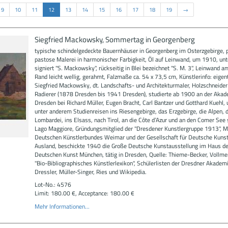
9
10
11
12
13
14
15
16
17
18
19
→
Siegfried Mackowsky, Sommertag in Georgenberg
typische schindelgedeckte Bauernhäuser in Georgenberg im Osterzgebirge, pa
pastose Malerei in harmonischer Farbigkeit, Öl auf Leinwand, um 1910, unt
signiert "S. Mackowsky", rückseitig in Blei bezeichnet "S. M. 3", Leinwand a
Rand leicht wellig, gerahmt, Falzmaße ca. 54 x 73,5 cm, Künstlerinfo: eigent
Siegfried Mackowsky, dt. Landschafts- und Architekturmaler, Holzschneider
Radierer (1878 Dresden bis 1941 Dresden), studierte ab 1900 an der Aka
Dresden bei Richard Müller, Eugen Bracht, Carl Bantzer und Gotthard Kuehl,
unter anderem Studienreisen ins Riesengebirge, das Erzgebirge, die Alpen, d
Lombardei, ins Elsass, nach Tirol, an die Côte d’Azur und an den Comer See
Lago Maggiore, Gründungsmitglied der "Dresdener Kunstlergruppe 1913", Mi
Deutschen Künstlerbundes Weimar und der Gesellschaft für Deutsche Kuns
Ausland, beschickte 1940 die Große Deutsche Kunstausstellung im Haus de
Deutschen Kunst München, tätig in Dresden, Quelle: Thieme-Becker, Vollmer
"Bio-Bibliographisches Künstlerlexikon", Schülerlisten der Dresdner Akademi
Dressler, Müller-Singer, Ries und Wikipedia.
Lot-No.: 4576
Limit: 180.00 €, Acceptance: 180.00 €
Mehr Informationen...