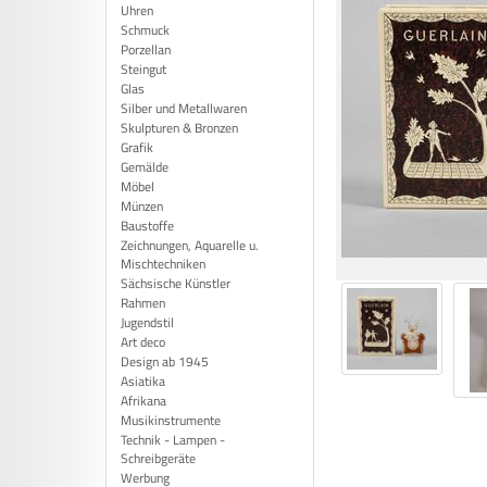
Uhren
Schmuck
Porzellan
Steingut
Glas
Silber und Metallwaren
Skulpturen & Bronzen
Grafik
Gemälde
Möbel
Münzen
Baustoffe
Zeichnungen, Aquarelle u.
Mischtechniken
Sächsische Künstler
Rahmen
Jugendstil
Art deco
Design ab 1945
Asiatika
Afrikana
Musikinstrumente
Technik - Lampen -
Schreibgeräte
Werbung