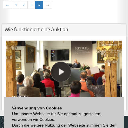
←
1
2
3
4
→
Wie funktioniert eine Auktion
Verwendung von Cookies
Um unsere Webseite für Sie optimal zu gestalten,
Auktionen
Kaufen
Verkaufen
Preisdatenbank
verwenden wir Cookies.
Höchstzuschläge
Kalender
Höchstzuschläge
Durch die weitere Nutzung der Webseite stimmen Sie der
123. Auktion