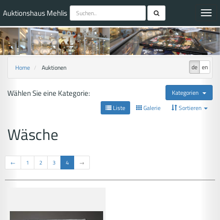
Auktionshaus Mehlis
Toggl
navig
de
en
Home
Auktionen
Wählen Sie eine Kategorie:
Kategorien
Liste
Galerie
Sortieren
Wäsche
←
1
2
3
4
→