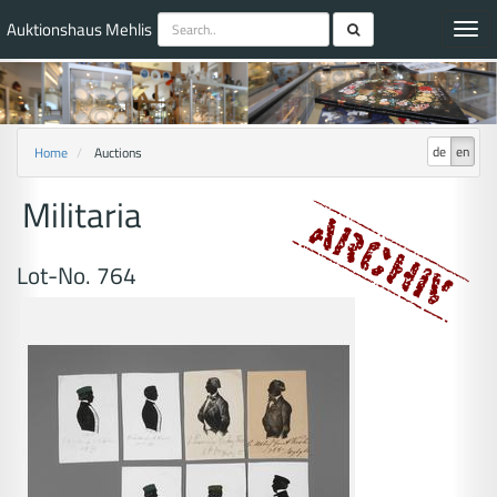
Auktionshaus Mehlis
Toggl
navig
de
en
Home
Auctions
Militaria
Lot-No. 764