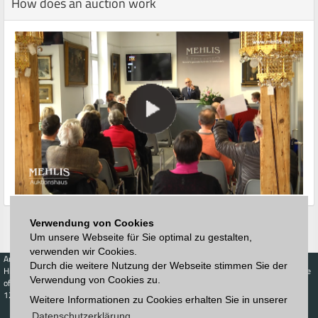
How does an auction work
Verwendung von Cookies
Um unsere Webseite für Sie optimal zu gestalten,
verwenden wir Cookies.
Auctions
Buy
Sell
Price Database
Durch die weitere Nutzung der Webseite stimmen Sie der
Highest acceptance
Live-Auction
Highest acceptance
Verwendung von Cookies zu.
of bids
Calendar
of bids
123. Auktion
Weitere Informationen zu Cookies erhalten Sie in unserer
Schedule
Auction house
Log in
Datenschutzerklärung