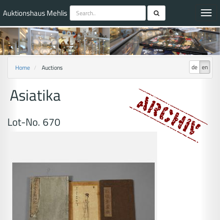
Auktionshaus Mehlis
Toggl
navig
de
en
Home
Auctions
Asiatika
Lot-No. 670