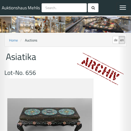
Auktionshaus Mehlis
Toggl
navig
de
en
Home
Auctions
Asiatika
Lot-No. 656