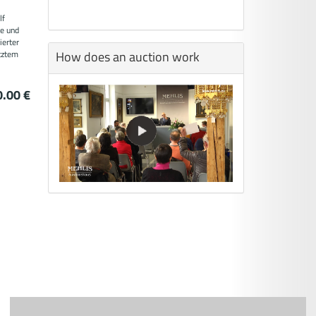
lf
fe und
ierter
How does an auction work
tztem
0.00 €