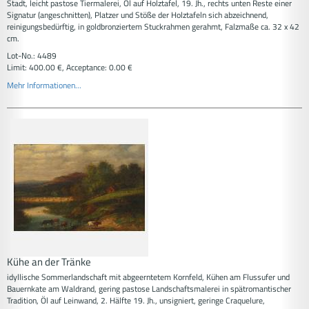
Stadt, leicht pastose Tiermalerei, Öl auf Holztafel, 19. Jh., rechts unten Reste einer
Signatur (angeschnitten), Platzer und Stöße der Holztafeln sich abzeichnend,
reinigungsbedürftig, in goldbronziertem Stuckrahmen gerahmt, Falzmaße ca. 32 x 42
cm.
Lot-No.: 4489
Limit: 400.00 €, Acceptance: 0.00 €
Mehr Informationen...
Kühe an der Tränke
idyllische Sommerlandschaft mit abgeerntetem Kornfeld, Kühen am Flussufer und
Bauernkate am Waldrand, gering pastose Landschaftsmalerei in spätromantischer
Tradition, Öl auf Leinwand, 2. Hälfte 19. Jh., unsigniert, geringe Craquelure,