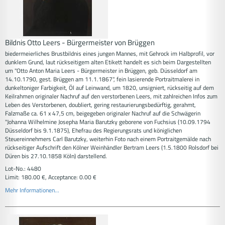
Bildnis Otto Leers - Bürgermeister von Brüggen
biedermeierliches Brustbildnis eines jungen Mannes, mit Gehrock im Halbprofil, vor
dunklem Grund, laut rückseitigem alten Etikett handelt es sich beim Dargestellten
um "Otto Anton Maria Leers - Bürgermeister in Brüggen, geb. Düsseldorf am
14.10.1790, gest. Brüggen am 11.1.1867", fein lasierende Portraitmalerei in
dunkeltoniger Farbigkeit, Öl auf Leinwand, um 1820, unsigniert, rückseitig auf dem
Keilrahmen originaler Nachruf auf den verstorbenen Leers, mit zahlreichen Infos zum
Leben des Verstorbenen, doubliert, gering restaurierungsbedürftig, gerahmt,
Falzmaße ca. 61 x 47,5 cm, beigegeben originaler Nachruf auf die Schwägerin
"Johanna Wilhelmine Josepha Maria Barutzky geborene von Fuchsius (10.09.1794
Düsseldorf bis 9.1.1875), Ehefrau des Regierungsrats und königlichen
Steuereinnehmers Carl Barutzky, weiterhin Foto nach einem Portraitgemälde nach
rückseitiger Aufschrift den Kölner Weinhändler Bertram Leers (1.5.1800 Rolsdorf bei
Düren bis 27.10.1858 Köln) darstellend.
Lot-No.: 4480
Limit: 180.00 €, Acceptance: 0.00 €
Mehr Informationen...