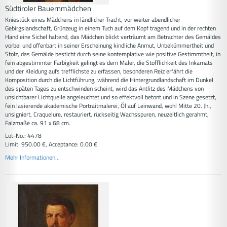
Südtiroler Bauernmädchen
Kniestück eines Mädchens in ländlicher Tracht, vor weiter abendlicher
Gebirgslandschaft, Grünzeug in einem Tuch auf dem Kopf tragend und in der rechten
Hand eine Sichel haltend, das Mädchen blickt verträumt am Betrachter des Gemäldes
vorbei und offenbart in seiner Erscheinung kindliche Anmut, Unbekümmertheit und
Stolz, das Gemälde besticht durch seine kontemplative wie positive Gestimmtheit, in
fein abgestimmter Farbigkeit gelingt es dem Maler, die Stofflichkeit des Inkarnats
und der Kleidung aufs trefflichste zu erfassen, besonderen Reiz erfährt die
Komposition durch die Lichtführung, während die Hintergrundlandschaft im Dunkel
des späten Tages zu entschwinden scheint, wird das Antlitz des Mädchens von
unsichtbarer Lichtquelle angeleuchtet und so effektvoll betont und in Szene gesetzt,
fein lasierende akademische Portraitmalerei, Öl auf Leinwand, wohl Mitte 20. Jh.,
unsigniert, Craquelure, restauriert, rückseitig Wachsspuren, neuzeitlich gerahmt,
Falzmaße ca. 91 x 68 cm.
Lot-No.: 4478
Limit: 950.00 €, Acceptance: 0.00 €
Mehr Informationen...