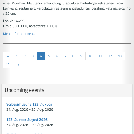
einer Münchner Malutensilienhandlung, Craquelure, hinterlegte Fehlstellen in der
Leinwand, restauriert, Farbplatzer restaurierungsbedürftig, gerahmt, Falzmaße ca. 40
x 35 cm.
Lot-No.: 4499
Limit: 300.00 €, Acceptance: 0.00 €
Mehr Informationen...
←
1
2
3
4
5
6
7
8
9
10
11
12
13
14
→
Upcoming events
Vorbesichtigung 123. Auktion
21. Aug. 2026 - 25. Aug. 2026
123. Auktion August 2026
27. Aug. 2026 - 29. Aug. 2026