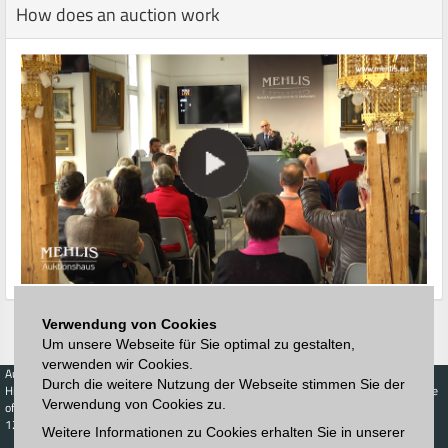
How does an auction work
Verwendung von Cookies
Um unsere Webseite für Sie optimal zu gestalten,
verwenden wir Cookies.
Auctions
Buy
Sell
Price Database
Durch die weitere Nutzung der Webseite stimmen Sie der
Highest acceptance
Live-Auction
Highest acceptance
Verwendung von Cookies zu.
of bids
Calendar
of bids
123. Auktion
Weitere Informationen zu Cookies erhalten Sie in unserer
Schedule