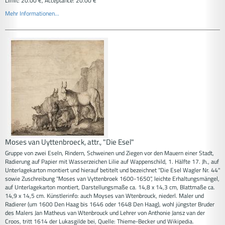
Limit: 20.00 €, Acceptance: 20.00 €
Mehr Informationen...
Moses van Uyttenbroeck, attr., "Die Esel"
Gruppe von zwei Eseln, Rindern, Schweinen und Ziegen vor den Mauern einer Stadt,
Radierung auf Papier mit Wasserzeichen Lilie auf Wappenschild, 1. Hälfte 17. Jh., auf
Unterlagekarton montiert und hierauf betitelt und bezeichnet "Die Esel Wagler Nr. 44"
sowie Zuschreibung "Moses van Vyttenbroek 1600-1650", leichte Erhaltungsmängel,
auf Unterlagekarton montiert, Darstellungsmaße ca. 14,8 x 14,3 cm, Blattmaße ca.
14,9 x 14,5 cm. Künstlerinfo: auch Moyses van Wtenbrouck, niederl. Maler und
Radierer (um 1600 Den Haag bis 1646 oder 1648 Den Haag), wohl jüngster Bruder
des Malers Jan Matheus van Wtenbrouck und Lehrer von Anthonie Jansz van der
Croos, tritt 1614 der Lukasgilde bei, Quelle: Thieme-Becker und Wikipedia.