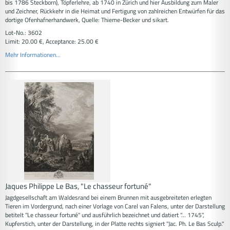
bis 1786 Steckborn), Töpferlehre, ab 1740 in Zürich und hier Ausbildung zum Maler
und Zeichner, Rückkehr in die Heimat und Fertigung von zahlreichen Entwürfen für das
dortige Ofenhafnerhandwerk, Quelle: Thieme-Becker und sikart.
Lot-No.: 3602
Limit: 20.00 €, Acceptance: 25.00 €
Mehr Informationen...
Jaques Philippe Le Bas, "Le chasseur fortuné"
Jagdgesellschaft am Waldesrand bei einem Brunnen mit ausgebreiteten erlegten
Tieren im Vordergrund, nach einer Vorlage von Carel van Falens, unter der Darstellung
betitelt "Le chasseur fortuné" und ausführlich bezeichnet und datiert "... 1745",
Kupferstich, unter der Darstellung, in der Platte rechts signiert "Jac. Ph. Le Bas Sculp."