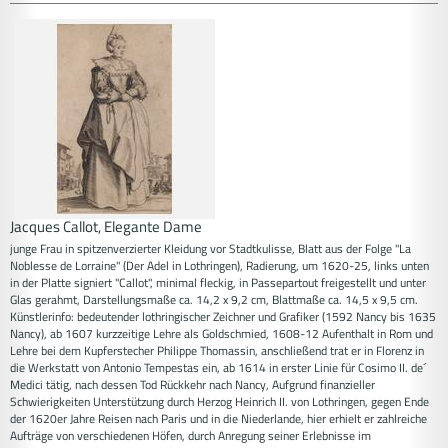
Jacques Callot, Elegante Dame
junge Frau in spitzenverzierter Kleidung vor Stadtkulisse, Blatt aus der Folge "La
Noblesse de Lorraine" (Der Adel in Lothringen), Radierung, um 1620-25, links unten
in der Platte signiert "Callot", minimal fleckig, in Passepartout freigestellt und unter
Glas gerahmt, Darstellungsmaße ca. 14,2 x 9,2 cm, Blattmaße ca. 14,5 x 9,5 cm.
Künstlerinfo: bedeutender lothringischer Zeichner und Grafiker (1592 Nancy bis 1635
Nancy), ab 1607 kurzzeitige Lehre als Goldschmied, 1608-12 Aufenthalt in Rom und
Lehre bei dem Kupferstecher Philippe Thomassin, anschließend trat er in Florenz in
die Werkstatt von Antonio Tempestas ein, ab 1614 in erster Linie für Cosimo II. de´
Medici tätig, nach dessen Tod Rückkehr nach Nancy, Aufgrund finanzieller
Schwierigkeiten Unterstützung durch Herzog Heinrich II. von Lothringen, gegen Ende
der 1620er Jahre Reisen nach Paris und in die Niederlande, hier erhielt er zahlreiche
Aufträge von verschiedenen Höfen, durch Anregung seiner Erlebnisse im