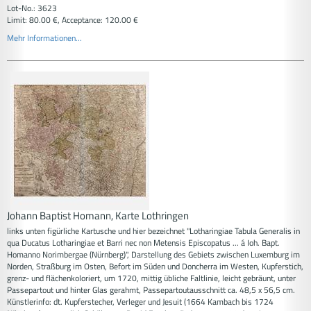
Lot-No.: 3623
Limit: 80.00 €, Acceptance: 120.00 €
Mehr Informationen...
Johann Baptist Homann, Karte Lothringen
links unten figürliche Kartusche und hier bezeichnet "Lotharingiae Tabula Generalis in
qua Ducatus Lotharingiae et Barri nec non Metensis Episcopatus ... á Ioh. Bapt.
Homanno Norimbergae (Nürnberg)", Darstellung des Gebiets zwischen Luxemburg im
Norden, Straßburg im Osten, Befort im Süden und Doncherra im Westen, Kupferstich,
grenz- und flächenkoloriert, um 1720, mittig übliche Faltlinie, leicht gebräunt, unter
Passepartout und hinter Glas gerahmt, Passepartoutausschnitt ca. 48,5 x 56,5 cm.
Künstlerinfo: dt. Kupferstecher, Verleger und Jesuit (1664 Kambach bis 1724