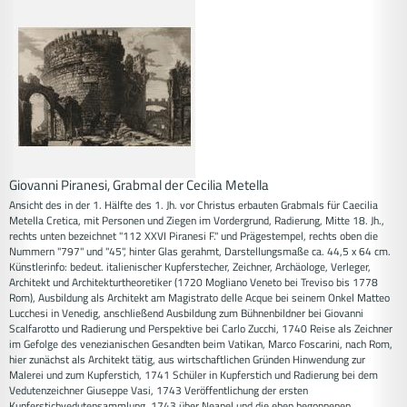
Giovanni Piranesi, Grabmal der Cecilia Metella
Ansicht des in der 1. Hälfte des 1. Jh. vor Christus erbauten Grabmals für Caecilia
Metella Cretica, mit Personen und Ziegen im Vordergrund, Radierung, Mitte 18. Jh.,
rechts unten bezeichnet "112 XXVI Piranesi F." und Prägestempel, rechts oben die
Nummern "797" und "45", hinter Glas gerahmt, Darstellungsmaße ca. 44,5 x 64 cm.
Künstlerinfo: bedeut. italienischer Kupferstecher, Zeichner, Archäologe, Verleger,
Architekt und Architekturtheoretiker (1720 Mogliano Veneto bei Treviso bis 1778
Rom), Ausbildung als Architekt am Magistrato delle Acque bei seinem Onkel Matteo
Lucchesi in Venedig, anschließend Ausbildung zum Bühnenbildner bei Giovanni
Scalfarotto und Radierung und Perspektive bei Carlo Zucchi, 1740 Reise als Zeichner
im Gefolge des venezianischen Gesandten beim Vatikan, Marco Foscarini, nach Rom,
hier zunächst als Architekt tätig, aus wirtschaftlichen Gründen Hinwendung zur
Malerei und zum Kupferstich, 1741 Schüler in Kupferstich und Radierung bei dem
Vedutenzeichner Giuseppe Vasi, 1743 Veröffentlichung der ersten
Kupferstichvedutensammlung, 1743 über Neapel und die eben begonnenen