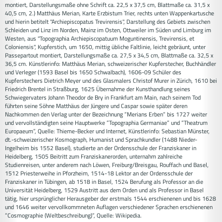
montiert, Darstellungsmaße ohne Schrift ca. 22,5 x 37,5 cm, Blattmaße ca. 31,5 x
40,5 cm, 2.) Matthäus Merian, Karte Erzbistum Trier, rechts unten Wappenkartusche
und hierin betitelt "Archiepiscopatus Trevirensis", Darstellung des Gebiets zwischen
Schleiden und Linz im Norden, Mainz im Osten, Ottweiler im Süden und Limburg im
Westen, aus "Topographia Archiepiscopatuum Moguntinensis, Trevirensis, et
Coloniensis", Kupferstich, um 1650, mittig übliche Faltlinie, leicht gebräunt, unter
Passepartout montiert, Darstellungsmaße ca. 27,5 x 34,5 cm, Blattmaße ca. 32,5 x
36,5 cm. Künstlerinfo: Matthäus Merian, schweizerischer Kupferstecher, Buchhändler
und Verleger (1593 Basel bis 1650 Schwalbach), 1606-09 Schüler des
Kupferstechers Dietrich Meyer und des Glasmalers Christof Murer in Zürich, 1610 bei
Friedrich Brentel in Straßburg, 1625 Übernahme der Kunsthandlung seines
Schwiegervaters Johann Theodor de Bry in Frankfurt am Main, nach seinem Tod
führten seine Söhne Matthäus der Jüngere und Caspar sowie später deren
Nachkommen den Verlag unter der Bezeichnung ”Merians Erben” bis 1727 weiter
und vervollständigten seine Hauptwerke ”Topographia Germaniae” und ”Theatrum
Europaeum”, Quelle: Thieme-Becker und Internet, Künstlerinfo: Sebastian Münster,
dt.-schweizerischer Kosmograph, Humanist und Sprachkundler (1488 Nieder-
Ingelheim bis 1552 Basel), studierte an der Ordensschule der Franziskaner in
Heidelberg, 1505 Beitritt zum Franziskanerorden, unternahm zahlreiche
Studienreisen, unter anderem nach Löwen, Freiburg/Breisgau, Rouffach und Basel,
1512 Priesterweihe in Pforzheim, 1514-18 Lektor an der Ordensschule der
Franziskaner in Tübingen, ab 1518 in Basel, 1524 Berufung als Professor an die
Universität Heidelberg, 1529 Austritt aus dem Orden und als Professor in Basel
tätig, hier ursprünglicher Herausgeber der erstmals 1544 erschienenen und bis 1628
und 1646 weiter vervollkommneten Auflagen verschiedener Sprachen erschienenen
”Cosmographie (Weltbeschreibung)”, Quelle: Wikipedia.