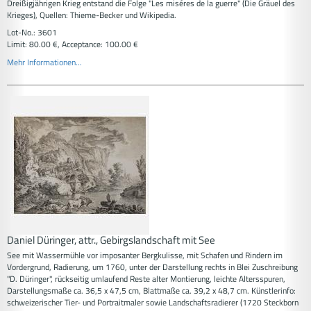
Dreißigjährigen Krieg entstand die Folge "Les miséres de la guerre" (Die Gräuel des
Krieges), Quellen: Thieme-Becker und Wikipedia.
Lot-No.: 3601
Limit: 80.00 €, Acceptance: 100.00 €
Mehr Informationen...
Daniel Düringer, attr., Gebirgslandschaft mit See
See mit Wassermühle vor imposanter Bergkulisse, mit Schafen und Rindern im
Vordergrund, Radierung, um 1760, unter der Darstellung rechts in Blei Zuschreibung
"D. Düringer", rückseitig umlaufend Reste alter Montierung, leichte Altersspuren,
Darstellungsmaße ca. 36,5 x 47,5 cm, Blattmaße ca. 39,2 x 48,7 cm. Künstlerinfo:
schweizerischer Tier- und Portraitmaler sowie Landschaftsradierer (1720 Steckborn