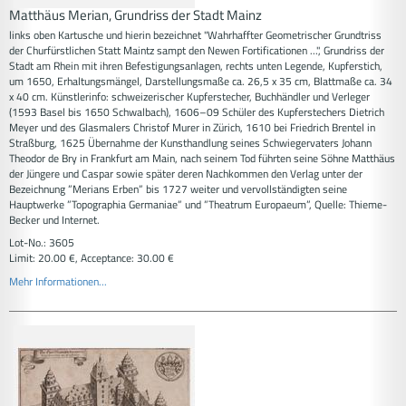
Matthäus Merian, Grundriss der Stadt Mainz
links oben Kartusche und hierin bezeichnet "Wahrhaffter Geometrischer Grundtriss
der Churfürstlichen Statt Maintz sampt den Newen Fortificationen ...", Grundriss der
Stadt am Rhein mit ihren Befestigungsanlagen, rechts unten Legende, Kupferstich,
um 1650, Erhaltungsmängel, Darstellungsmaße ca. 26,5 x 35 cm, Blattmaße ca. 34
x 40 cm. Künstlerinfo: schweizerischer Kupferstecher, Buchhändler und Verleger
(1593 Basel bis 1650 Schwalbach), 1606–09 Schüler des Kupferstechers Dietrich
Meyer und des Glasmalers Christof Murer in Zürich, 1610 bei Friedrich Brentel in
Straßburg, 1625 Übernahme der Kunsthandlung seines Schwiegervaters Johann
Theodor de Bry in Frankfurt am Main, nach seinem Tod führten seine Söhne Matthäus
der Jüngere und Caspar sowie später deren Nachkommen den Verlag unter der
Bezeichnung ”Merians Erben” bis 1727 weiter und vervollständigten seine
Hauptwerke ”Topographia Germaniae” und ”Theatrum Europaeum”, Quelle: Thieme-
Becker und Internet.
Lot-No.: 3605
Limit: 20.00 €, Acceptance: 30.00 €
Mehr Informationen...