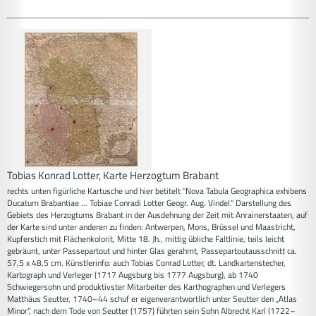
Tobias Konrad Lotter, Karte Herzogtum Brabant
rechts unten figürliche Kartusche und hier betitelt "Nova Tabula Geographica exhibens
Ducatum Brabantiae ... Tobiae Conradi Lotter Geogr. Aug. Vindel." Darstellung des
Gebiets des Herzogtums Brabant in der Ausdehnung der Zeit mit Anrainerstaaten, auf
der Karte sind unter anderen zu finden: Antwerpen, Mons, Brüssel und Maastricht,
Kupferstich mit Flächenkolorit, Mitte 18. Jh., mittig übliche Faltlinie, teils leicht
gebräunt, unter Passepartout und hinter Glas gerahmt, Passepartoutausschnitt ca.
57,5 x 48,5 cm. Künstlerinfo: auch Tobias Conrad Lotter, dt. Landkartenstecher,
Kartograph und Verleger (1717 Augsburg bis 1777 Augsburg), ab 1740
Schwiegersohn und produktivster Mitarbeiter des Karthographen und Verlegers
Matthäus Seutter, 1740–44 schuf er eigenverantwortlich unter Seutter den „Atlas
Minor“, nach dem Tode von Seutter (1757) führten sein Sohn Albrecht Karl (1722–