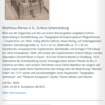
Matthäus Merian d. Ä., Schloss Johannesburg
Blick aus der Vogelschau auf das von einem Wassergraben umgebene Schloss
Johannisburg in Aschaffenburg, aus "Topographia Archiepiscopatuvm Moguntinensis
...", Kupferstich, um 1650, mittig übliche Faltlinie, etwas fleckig, auf Unterlagekarton
montiert, Darstellungsmaße ca. 25,5 x 32 cm, Blattmaße ca. 27 x 36 cm.
Künstlerinfo: schweizerischer Kupferstecher, Buchhändler und Verleger (1593 Basel
bis 1650 Schwalbach), 1606–09 Schüler des Kupferstechers Dietrich Meyer und des
Glasmalers Christof Murer in Zürich, 1610 bei Friedrich Brentel in Straßburg, 1625
Übernahme der Kunsthandlung seines Schwiegervaters Johann Theodor de Bry in
Frankfurt am Main, nach seinem Tod führten seine Söhne Matthäus der Jüngere und
Caspar sowie später deren Nachkommen den Verlag unter der Bezeichnung ”Merians
Erben” bis 1727 weiter und vervollständigten seine Hauptwerke ”Topographia
Germaniae” und ”Theatrum Europaeum”, Quelle: Thieme-Becker und Internet.
Lot-No.: 3606
Limit: 20.00 €, Acceptance: 80.00 €
Mehr Informationen...