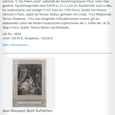
und links "C Van Falens pinxit", außerhalb der Darstellung brauner Fleck, hinter Glas
gerahmt, Darstellungsmaße ohne Schrift ca. 51,5 x 40 cm. Künstlerinfo: auch Le Bas,
frz. Kupferstecher und Verleger (1707 Paris bis 1783 Paris), Schüler von Antoine
Hérisset in Paris, später bei Nicolas Tardieu, gefördert von Crozat, 1743 Mitglied der
Pariser Akademie, 1744 zum königlichen Hofkupferstecher ernannt, gilt als
bedeutender Lehrer der besten französischen Kupferstecher der 2. Hälfte des 18. Jh.,
tätig in Paris, Quelle: Thieme-Becker und Wikipedia.
Lot-No.: 3603
Limit: 100.00 €, Acceptance: 130.00 €
Mehr Informationen...
Jean Massard, Beim Aufstehen