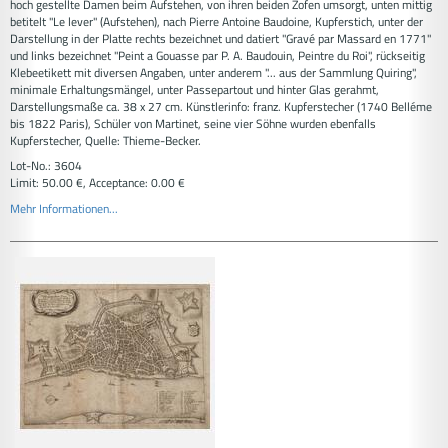
hoch gestellte Damen beim Aufstehen, von ihren beiden Zofen umsorgt, unten mittig
betitelt "Le lever" (Aufstehen), nach Pierre Antoine Baudoine, Kupferstich, unter der
Darstellung in der Platte rechts bezeichnet und datiert "Gravé par Massard en 1771"
und links bezeichnet "Peint a Gouasse par P. A. Baudouin, Peintre du Roi", rückseitig
Klebeetikett mit diversen Angaben, unter anderem "... aus der Sammlung Quiring",
minimale Erhaltungsmängel, unter Passepartout und hinter Glas gerahmt,
Darstellungsmaße ca. 38 x 27 cm. Künstlerinfo: franz. Kupferstecher (1740 Belléme
bis 1822 Paris), Schüler von Martinet, seine vier Söhne wurden ebenfalls
Kupferstecher, Quelle: Thieme-Becker.
Lot-No.: 3604
Limit: 50.00 €, Acceptance: 0.00 €
Mehr Informationen...