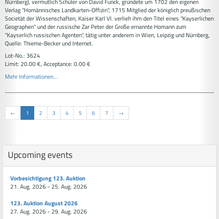
Nürnberg), vermutlich Schüler von David Funck, gründete um 1702 den eigenen
Verlag "Homännisches Landkarten-Offizin", 1715 Mitglied der königlich preußischen
Societät der Wissenschaften, Kaiser Karl VI. verlieh ihm den Titel eines "Kayserlichen
Geographen" und der russische Zar Peter der Große ernannte Homann zum
"Kayserlich russischen Agenten", tätig unter anderem in Wien, Leipzig und Nürnberg,
Quelle: Thieme-Becker und Internet.
Lot-No.: 3624
Limit: 20.00 €, Acceptance: 0.00 €
Mehr Informationen...
←
1
2
3
4
5
6
7
→
Upcoming events
Vorbesichtigung 123. Auktion
21. Aug. 2026 - 25. Aug. 2026
123. Auktion August 2026
27. Aug. 2026 - 29. Aug. 2026