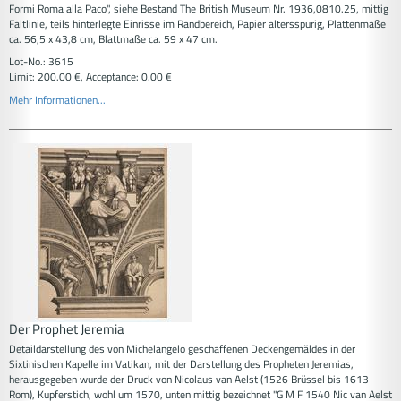
Formi Roma alla Paco", siehe Bestand The British Museum Nr. 1936,0810.25, mittig
Faltlinie, teils hinterlegte Einrisse im Randbereich, Papier altersspurig, Plattenmaße
ca. 56,5 x 43,8 cm, Blattmaße ca. 59 x 47 cm.
Lot-No.: 3615
Limit: 200.00 €, Acceptance: 0.00 €
Mehr Informationen...
Der Prophet Jeremia
Detaildarstellung des von Michelangelo geschaffenen Deckengemäldes in der
Sixtinischen Kapelle im Vatikan, mit der Darstellung des Propheten Jeremias,
herausgegeben wurde der Druck von Nicolaus van Aelst (1526 Brüssel bis 1613
Rom), Kupferstich, wohl um 1570, unten mittig bezeichnet "G M F 1540 Nic van Aelst