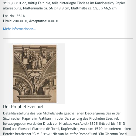
1936,0810.22, mittig Faltlinie, teils hinterlegte Einrisse im Randbereich, Papier
altersspurig, Plattenmaße ca. 56 x 43,3 cm, Blattmaße ca. 59,5 x 46,5 cm.
Lot-No.: 3614
Limit: 200.00 €, Acceptance: 0.00 €
Mehr Informationen...
Der Prophet Ezechiel
Detaildarstellung des von Michelangelo geschaffenen Deckengemäldes in der
Sixtinischen Kapelle im Vatikan, mit der Darstellung des Propheten Ezechiel,
herausgegeben wurde der Druck von Nicolaus van Aelst (1526 Brüssel bis 1613
Rom) und Giovanni Giacomo dé Rossi, Kupferstich, wohl um 1570, im unteren linken
Bereich bezeichnet "G M F 1540 Nic van Aelst for Romae" und "Gio Giacomo Rossi