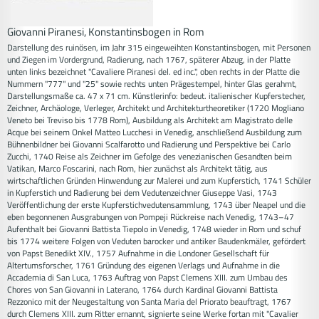
Giovanni Piranesi, Konstantinsbogen in Rom
Darstellung des ruinösen, im Jahr 315 eingeweihten Konstantinsbogen, mit Personen
und Ziegen im Vordergrund, Radierung, nach 1767, späterer Abzug, in der Platte
unten links bezeichnet "Cavaliere Piranesi del. ed inc.", oben rechts in der Platte die
Nummern "777" und "25" sowie rechts unten Prägestempel, hinter Glas gerahmt,
Darstellungsmaße ca. 47 x 71 cm. Künstlerinfo: bedeut. italienischer Kupferstecher,
Zeichner, Archäologe, Verleger, Architekt und Architekturtheoretiker (1720 Mogliano
Veneto bei Treviso bis 1778 Rom), Ausbildung als Architekt am Magistrato delle
Acque bei seinem Onkel Matteo Lucchesi in Venedig, anschließend Ausbildung zum
Bühnenbildner bei Giovanni Scalfarotto und Radierung und Perspektive bei Carlo
Zucchi, 1740 Reise als Zeichner im Gefolge des venezianischen Gesandten beim
Vatikan, Marco Foscarini, nach Rom, hier zunächst als Architekt tätig, aus
wirtschaftlichen Gründen Hinwendung zur Malerei und zum Kupferstich, 1741 Schüler
in Kupferstich und Radierung bei dem Vedutenzeichner Giuseppe Vasi, 1743
Veröffentlichung der erste Kupferstichvedutensammlung, 1743 über Neapel und die
eben begonnenen Ausgrabungen von Pompeji Rückreise nach Venedig, 1743–47
Aufenthalt bei Giovanni Battista Tiepolo in Venedig, 1748 wieder in Rom und schuf
bis 1774 weitere Folgen von Veduten barocker und antiker Baudenkmäler, gefördert
von Papst Benedikt XIV., 1757 Aufnahme in die Londoner Gesellschaft für
Altertumsforscher, 1761 Gründung des eigenen Verlags und Aufnahme in die
Accademia di San Luca, 1763 Auftrag von Papst Clemens XIII. zum Umbau des
Chores von San Giovanni in Laterano, 1764 durch Kardinal Giovanni Battista
Rezzonico mit der Neugestaltung von Santa Maria del Priorato beauftragt, 1767
durch Clemens XIII. zum Ritter ernannt, signierte seine Werke fortan mit "Cavalier