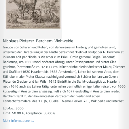
Nicolaes Pietersz. Berchem, Viehweide
Gruppe von Schafen und Kühen, von denen eine im Hintergrund gemolken wird,
unterhalb der Darstellung in der Platte bezeichnet "Delin et sculpt per N. Berchem et
in lucem edit per Nicolaus Visscher cum Privil. Ordin gerneral Belgie Foederat",
Radierung, um 1660 (wohl späterer Abzug), unter Passepartout und hinter Glas
gerahmt, Plattenmaße ca. 12 x 17 cm. Künstlerinfo: niederländischer Maler, Zeichner
und Grafiker (1620 Haarlem bis 1683 Amsterdam), Lehre bei seinem Vater, dem
Stilllebenmaler Pieter Claesz, nachfolgend vermutlich Schüler bei Jan van Goyen,
Pieter de Grebber und Jan Wils, 1642 Eintritt in die Sankt-Lukasgilde zu Haarlem,
nach 1646 auch als Lehrer tätig, unternahm vermutlich einige Italienreisen, vor 1660
kurzzeitig in Amsterdam ansässig, ließ sich 1677 endgültig in Amsterdam nieder,
Berchem zählt zu den bekanntesten Vertretern der niederländischen
Landschaftsmalerei des 17. Jh., Quelle: Thieme-Becker, AKL, Wikipedia und Internet.
Lot-No.: 3600
Limit: 50.00 €, Acceptance: 50.00 €
Mehr Informationen...