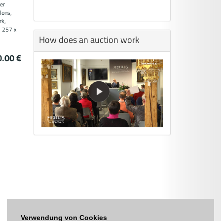
ner
lons,
rk,
. 257 x
How does an auction work
0.00 €
Verwendung von Cookies