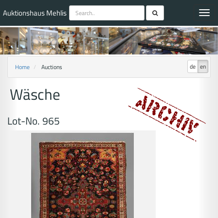
Auktionshaus Mehlis
Toggl
navig
de
en
Home
Auctions
Wäsche
Lot-No. 965