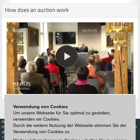
How does an auction work
Verwendung von Cookies
Um unsere Webseite für Sie optimal zu gestalten,
verwenden wir Cookies.
Auctions
Buy
Sell
Price Database
Durch die weitere Nutzung der Webseite stimmen Sie der
Highest acceptance
Live-Auction
Highest acceptance
Verwendung von Cookies zu.
of bids
Calendar
of bids
123. Auktion