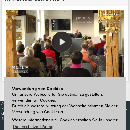
Verwendung von Cookies
Um unsere Webseite für Sie optimal zu gestalten,
verwenden wir Cookies.
Auctions
Buy
Sell
Price Database
Durch die weitere Nutzung der Webseite stimmen Sie der
Highest acceptance
Live-Auction
Highest acceptance
Verwendung von Cookies zu.
of bids
Calendar
of bids
123. Auktion
Weitere Informationen zu Cookies erhalten Sie in unserer
Schedule
Auction house
Log in
Datenschutzerklärung
Catalog