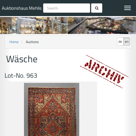
Auktionshaus Mehlis
Toggl
navig
de
en
Home
Auctions
Wäsche
Lot-No. 963