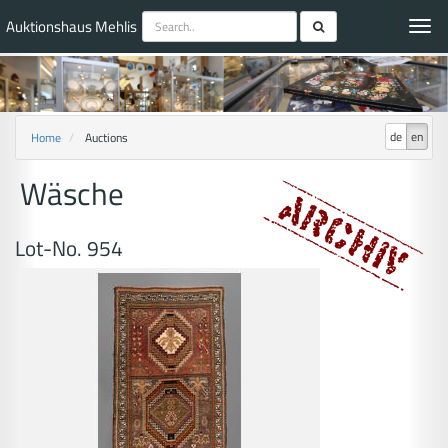
Auktionshaus Mehlis
Toggl
navig
de
en
Home
Auctions
Wäsche
Lot-No. 954