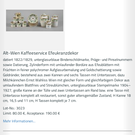
Alt-Wien Kaffeeservice Efeukranzdekor
datiert 1822/1829, unterglasurblaue Bindenschildmarke, Präge- und Pinselnummern
sowie Datierung, Zylinderform mit umlaufender Bordüre aus Efeublättern mit
Früchten in feiner polychromer Aufglasurbemalung und Goldschattierung sowie
Goldränder, bestehend aus zwei Kannen und sechs Tassen mit Untertassen, dazu
Milchkännchen Ernst Wahliss Wien mit gleicher Form und gleichfarbigem Dekor aus
umlaufendem Blattfries und Streublümchen, unterglasurblaue Stempelmarke 1904–
1927, große Kanne an der Tülle und zwei Untertassen am Rand bzw. eine Tasse mit
Untertasse komplett alt restauriert, sonst guter altersgemäßer Zustand, H Kanne 18
cm, 16,5 und 11 cm, H Tassen komplett je 7 cm.
Lot-No.: 3023
Limit: 80.00 €, Acceptance: 190.00 €
Mehr Informationen...