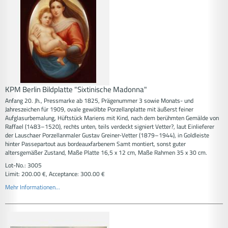
KPM Berlin Bildplatte "Sixtinische Madonna"
Anfang 20. Jh., Pressmarke ab 1825, Prägenummer 3 sowie Monats- und
Jahreszeichen für 1909, ovale gewölbte Porzellanplatte mit äußerst feiner
Aufglasurbemalung, Hüftstück Mariens mit Kind, nach dem berühmten Gemälde von
Raffael (1483–1520), rechts unten, teils verdeckt signiert Vetter?, laut Einlieferer
der Lauschaer Porzellanmaler Gustav Greiner-Vetter (1879–1944), in Goldleiste
hinter Passepartout aus bordeauxfarbenem Samt montiert, sonst guter
altersgemäßer Zustand, Maße Platte 16,5 x 12 cm, Maße Rahmen 35 x 30 cm.
Lot-No.: 3005
Limit: 200.00 €, Acceptance: 300.00 €
Mehr Informationen...