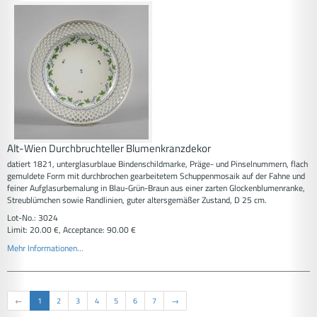
Alt-Wien Durchbruchteller Blumenkranzdekor
datiert 1821, unterglasurblaue Bindenschildmarke, Präge- und Pinselnummern, flach
gemuldete Form mit durchbrochen gearbeitetem Schuppenmosaik auf der Fahne und
feiner Aufglasurbemalung in Blau-Grün-Braun aus einer zarten Glockenblumenranke,
Streublümchen sowie Randlinien, guter altersgemäßer Zustand, D 25 cm.
Lot-No.: 3024
Limit: 20.00 €, Acceptance: 90.00 €
Mehr Informationen...
←
1
2
3
4
5
6
7
→