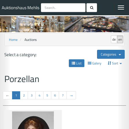
Auktionshaus Mehlis
Toggl
navig
de
en
Home
Auctions
Select a category:
Categories
List
Galery
Sort
Porzellan
←
1
2
3
4
5
6
7
→