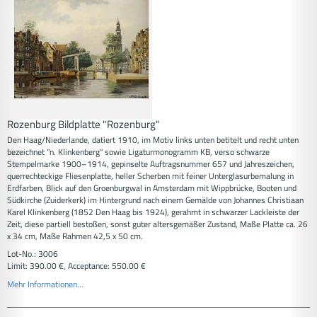
Rozenburg Bildplatte "Rozenburg"
Den Haag/Niederlande, datiert 1910, im Motiv links unten betitelt und recht unten
bezeichnet "n. Klinkenberg" sowie Ligaturmonogramm KB, verso schwarze
Stempelmarke 1900–1914, gepinselte Auftragsnummer 657 und Jahreszeichen,
querrechteckige Fliesenplatte, heller Scherben mit feiner Unterglasurbemalung in
Erdfarben, Blick auf den Groenburgwal in Amsterdam mit Wippbrücke, Booten und
Südkirche (Zuiderkerk) im Hintergrund nach einem Gemälde von Johannes Christiaan
Karel Klinkenberg (1852 Den Haag bis 1924), gerahmt in schwarzer Lackleiste der
Zeit, diese partiell bestoßen, sonst guter altersgemäßer Zustand, Maße Platte ca. 26
x 34 cm, Maße Rahmen 42,5 x 50 cm.
Lot-No.: 3006
Limit: 390.00 €, Acceptance: 550.00 €
Mehr Informationen...