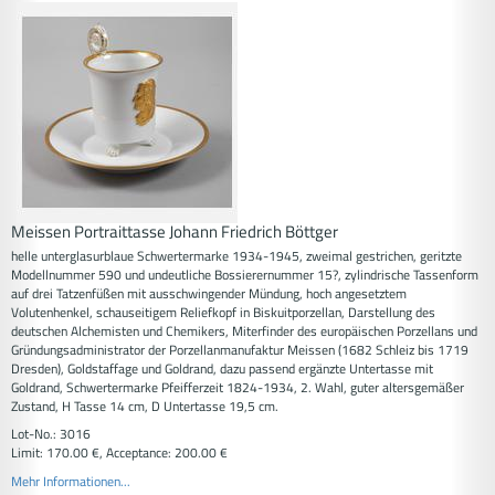
Meissen Portraittasse Johann Friedrich Böttger
helle unterglasurblaue Schwertermarke 1934-1945, zweimal gestrichen, geritzte
Modellnummer 590 und undeutliche Bossierernummer 15?, zylindrische Tassenform
auf drei Tatzenfüßen mit ausschwingender Mündung, hoch angesetztem
Volutenhenkel, schauseitigem Reliefkopf in Biskuitporzellan, Darstellung des
deutschen Alchemisten und Chemikers, Miterfinder des europäischen Porzellans und
Gründungsadministrator der Porzellanmanufaktur Meissen (1682 Schleiz bis 1719
Dresden), Goldstaffage und Goldrand, dazu passend ergänzte Untertasse mit
Goldrand, Schwertermarke Pfeifferzeit 1824-1934, 2. Wahl, guter altersgemäßer
Zustand, H Tasse 14 cm, D Untertasse 19,5 cm.
Lot-No.: 3016
Limit: 170.00 €, Acceptance: 200.00 €
Mehr Informationen...