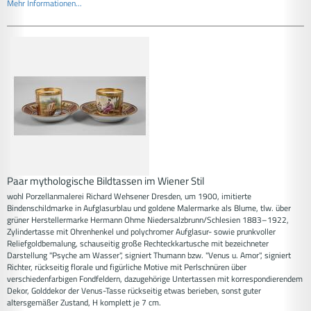
Mehr Informationen...
Paar mythologische Bildtassen im Wiener Stil
wohl Porzellanmalerei Richard Wehsener Dresden, um 1900, imitierte
Bindenschildmarke in Aufglasurblau und goldene Malermarke als Blume, tlw. über
grüner Herstellermarke Hermann Ohme Niedersalzbrunn/Schlesien 1883–1922,
Zylindertasse mit Ohrenhenkel und polychromer Aufglasur- sowie prunkvoller
Reliefgoldbemalung, schauseitig große Rechteckkartusche mit bezeichneter
Darstellung "Psyche am Wasser", signiert Thumann bzw. "Venus u. Amor", signiert
Richter, rückseitig florale und figürliche Motive mit Perlschnüren über
verschiedenfarbigen Fondfeldern, dazugehörige Untertassen mit korrespondierendem
Dekor, Golddekor der Venus-Tasse rückseitig etwas berieben, sonst guter
altersgemäßer Zustand, H komplett je 7 cm.