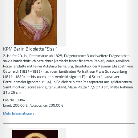
KPM Berlin Bildplatte "Sissi"
2. Hälfte 20. Jh., Pressmarke ab 1825, Prägenummer 3 und weitere Prägezeichen
sowie handschriftlich bezeichnet (verdeckt hinter fixiertem Papier), ovale gewölbte
Porzellanplatte mit feiner Aufglasurbemalung, Bruststück der Kaiserin Elisabeth von
Österreich (1837–1898), nach dem berühmten Portrait von Franz Schrotzenberg
(1811–1889), rechts unten, teils verdeckt signiert F(elix) Scherf, Lauschaer
Porzellanmaler (geboren 1954), in Goldleiste hinter Passepartout aus goldfarbenem
Samt montiert, sonst sehr guter Zustand, Maße Platte 17,5 x 13 cm, Maße Rahmen
31 x 26 cm.
Lot-No.: 3004
Limit: 200.00 €, Acceptance: 200.00 €
Mehr Informationen...