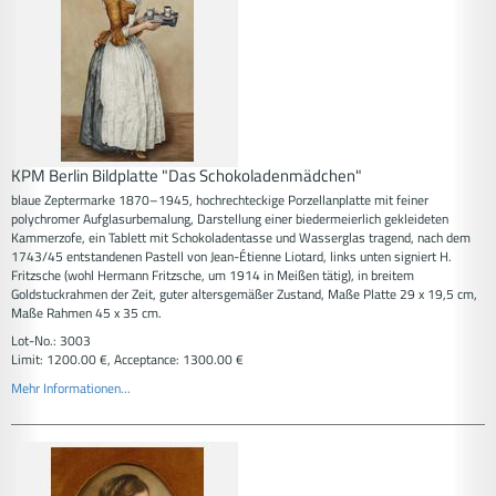
KPM Berlin Bildplatte "Das Schokoladenmädchen"
blaue Zeptermarke 1870–1945, hochrechteckige Porzellanplatte mit feiner
polychromer Aufglasurbemalung, Darstellung einer biedermeierlich gekleideten
Kammerzofe, ein Tablett mit Schokoladentasse und Wasserglas tragend, nach dem
1743/45 entstandenen Pastell von Jean-Étienne Liotard, links unten signiert H.
Fritzsche (wohl Hermann Fritzsche, um 1914 in Meißen tätig), in breitem
Goldstuckrahmen der Zeit, guter altersgemäßer Zustand, Maße Platte 29 x 19,5 cm,
Maße Rahmen 45 x 35 cm.
Lot-No.: 3003
Limit: 1200.00 €, Acceptance: 1300.00 €
Mehr Informationen...