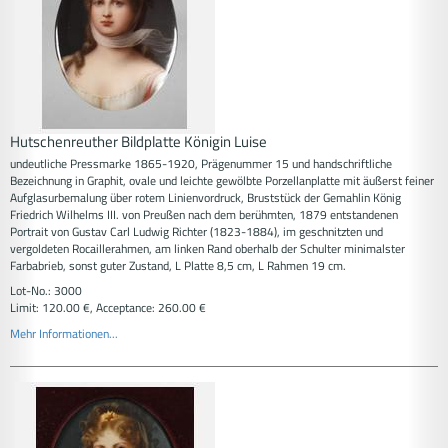
Hutschenreuther Bildplatte Königin Luise
undeutliche Pressmarke 1865-1920, Prägenummer 15 und handschriftliche
Bezeichnung in Graphit, ovale und leichte gewölbte Porzellanplatte mit äußerst feiner
Aufglasurbemalung über rotem Linienvordruck, Bruststück der Gemahlin König
Friedrich Wilhelms III. von Preußen nach dem berühmten, 1879 entstandenen
Portrait von Gustav Carl Ludwig Richter (1823-1884), im geschnitzten und
vergoldeten Rocaillerahmen, am linken Rand oberhalb der Schulter minimalster
Farbabrieb, sonst guter Zustand, L Platte 8,5 cm, L Rahmen 19 cm.
Lot-No.: 3000
Limit: 120.00 €, Acceptance: 260.00 €
Mehr Informationen...