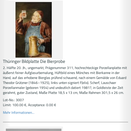
Thüringer Bildplatte Die Bierprobe
2. Hälfte 20. Jh., ungemarkt, Prägenummer 311, hochrechteckige Porzellanplatte mit
äußerst feiner Aufglasurbemalung, Hüftbild eines Mönches mit Bierkanne in der
Hand, auf das erhobene Bierglas prüfend schauend, nach einem Gemälde von Eduard
Theodor Grützner (1846–1925), links unten signiert F(elix). Scherf, Lauschaer
Porzellanmaler (geboren 1954) und undeutlich datiert 1981?, in Goldleiste der Zeit
gerahmt, guter Zustand, Maße Platte 18,5 x 13 cm, Maße Rahmen 301,5 x 26 cm.
Lot-No.: 3007
Limit: 100.00 €, Acceptance: 0.00 €
Mehr Informationen...