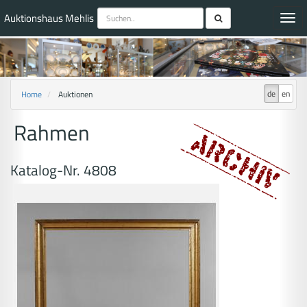
Auktionshaus Mehlis
Toggl
navig
de
en
Home
Auktionen
Rahmen
Katalog-Nr. 4808