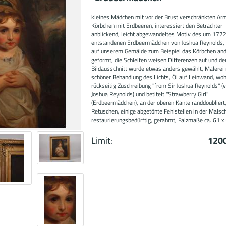
kleines Mädchen mit vor der Brust verschränkten Ar
Körbchen mit Erdbeeren, interessiert den Betrachter
anblickend, leicht abgewandeltes Motiv des um 177
entstandenen Erdbeermädchen von Joshua Reynolds, 
auf unserem Gemälde zum Beispiel das Körbchen an
geformt, die Schleifen weisen Differenzen auf und de
Bildausschnitt wurde etwas anders gewählt, Malerei
schöner Behandlung des Lichts, Öl auf Leinwand, wohl
rückseitig Zuschreibung "from Sir Joshua Reynolds" (
Joshua Reynolds) und betitelt "Strawberry Girl"
(Erdbeermädchen), an der oberen Kante randdoubliert
Retuschen, einige abgetönte Fehlstellen in der Malsch
restaurierungsbedürftig, gerahmt, Falzmaße ca. 61 x
Limit:
1200