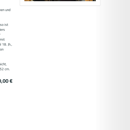
men und
2
so ist
ders
r
 mit
 18. Jh.,
von
,
icht,
 52 cm.
,00 €