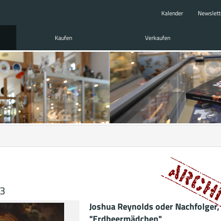
Kalender
Newslett
Kaufen
Verkaufen
03
Joshua Reynolds oder Nachfolger,
"Erdbeermädchen"