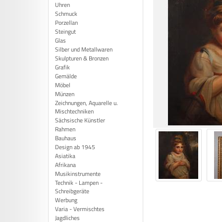
Uhren
Schmuck
Porzellan
Steingut
Glas
Silber und Metallwaren
Skulpturen & Bronzen
Grafik
Gemälde
Möbel
Münzen
Zeichnungen, Aquarelle u.
Mischtechniken
Sächsische Künstler
Rahmen
Bauhaus
Design ab 1945
Asiatika
Afrikana
Musikinstrumente
Technik - Lampen -
Schreibgeräte
Werbung
Varia - Vermischtes
Jagdliches