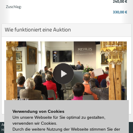
240,00 €
Zuschlag:
330,00 €
Wie funktioniert eine Auktion
Verwendung von Cookies
Um unsere Webseite für Sie optimal zu gestalten,
verwenden wir Cookies.
Auktionen
Kaufen
Verkaufen
Preisdatenbank
Durch die weitere Nutzung der Webseite stimmen Sie der
Höchstzuschläge
Kalender
Höchstzuschläge