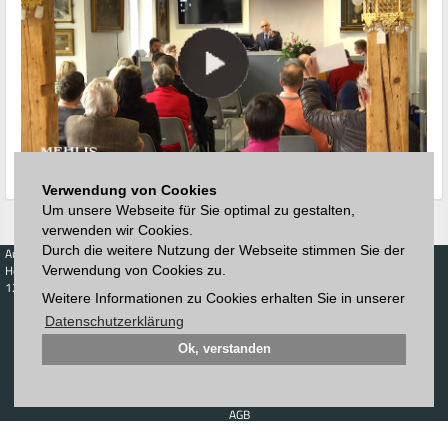
Verwendung von Cookies
Um unsere Webseite für Sie optimal zu gestalten,
verwenden wir Cookies.
Durch die weitere Nutzung der Webseite stimmen Sie der
Auktionen
Kaufen
Verkaufen
Preisdatenbank
Höchstzuschläge
Kalender
Höchstzuschläge
Verwendung von Cookies zu.
123. Auktion
Weitere Informationen zu Cookies erhalten Sie in unserer
Zeitplan
Auktionshaus
Anmelden
Katalog
Datenschutzerklärung
Registrieren
Blätterkatalog
Newsletter
Ok, verstanden
Downloads
Kontakt
Impressum
AGB
Datenschutz