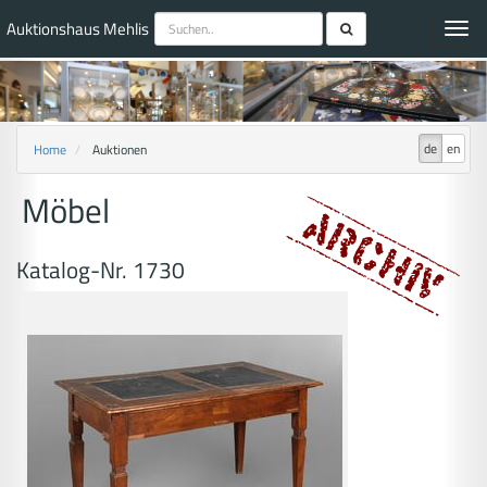
Auktionshaus Mehlis
Toggl
navig
de
en
Home
Auktionen
Möbel
Katalog-Nr. 1730