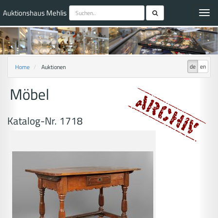
Auktionshaus Mehlis
Toggl
navig
de
en
Home
Auktionen
Möbel
Katalog-Nr. 1718