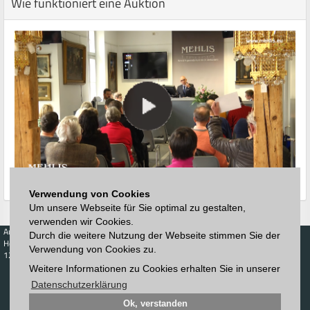
Wie funktioniert eine Auktion
Verwendung von Cookies
Um unsere Webseite für Sie optimal zu gestalten,
verwenden wir Cookies.
Auktionen
Kaufen
Verkaufen
Preisdatenbank
Durch die weitere Nutzung der Webseite stimmen Sie der
Höchstzuschläge
Kalender
Höchstzuschläge
Verwendung von Cookies zu.
123. Auktion
Zeitplan
Weitere Informationen zu Cookies erhalten Sie in unserer
Auktionshaus
Anmelden
Katalog
Registrieren
Datenschutzerklärung
Blätterkatalog
Newsletter
Ok, verstanden
Downloads