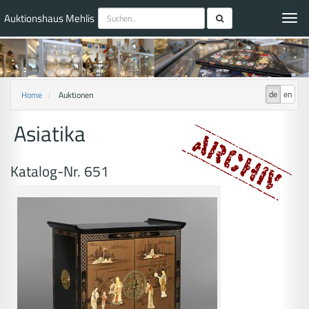
Auktionshaus Mehlis
Toggl
navig
de
en
Home
Auktionen
Asiatika
Katalog-Nr. 651