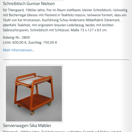
Schreibtisch Gunnar Nielson
für Tibergaard, 1960er Jahre, frei im Raum stellbarer, kleiner Schreibtisch, rückseitig
mit Bücherregal (dieses mit Flecken) in Teakholz massiv, teilweise furniert, dazu ein
Stuhl von Kai Kristiansen, Ausführung Schou Andersens Möbelfabrik Dänemark,
ebenfalls Teakholz, mit originalem braunen Lederbezug, beides mit leichten
Gebrauchsspuren, Schreibtisch mit Schlüssel, Maße 73 x 127 x 63 cm.
Katalog-Nr.: 2809
Limit: 600,00 €, Zuschlag: 750,00 €
Mehr Informationen...
Servierwagen Sika Møbler
Dänemark, 1960er Jahre, Teakholz massiv, schlichtes Gestell auf Rollen und mit