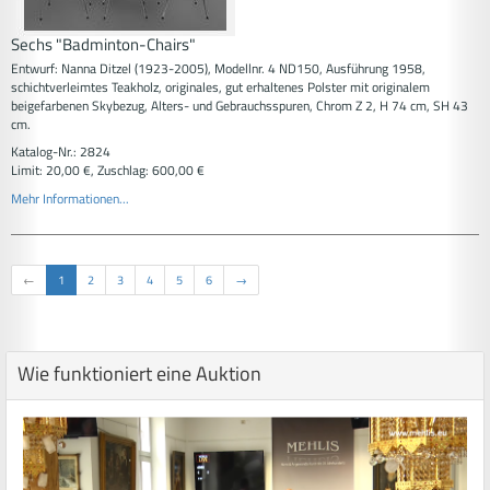
Sechs "Badminton-Chairs"
Entwurf: Nanna Ditzel (1923-2005), Modellnr. 4 ND150, Ausführung 1958,
schichtverleimtes Teakholz, originales, gut erhaltenes Polster mit originalem
beigefarbenen Skybezug, Alters- und Gebrauchsspuren, Chrom Z 2, H 74 cm, SH 43
cm.
Katalog-Nr.: 2824
Limit: 20,00 €, Zuschlag: 600,00 €
Mehr Informationen...
←
1
2
3
4
5
6
→
Wie funktioniert eine Auktion