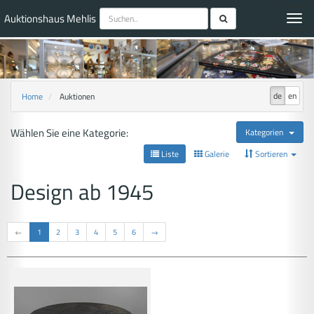
Auktionshaus Mehlis
Toggl
navig
de
en
Home
Auktionen
Wählen Sie eine Kategorie:
Kategorien
Liste
Galerie
Sortieren
Design ab 1945
←
1
2
3
4
5
6
→