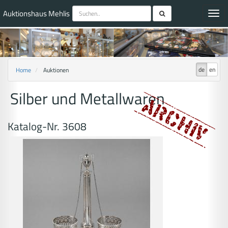
Auktionshaus Mehlis
Toggl
navig
de
en
Home
Auktionen
Silber und Metallwaren
Katalog-Nr. 3608