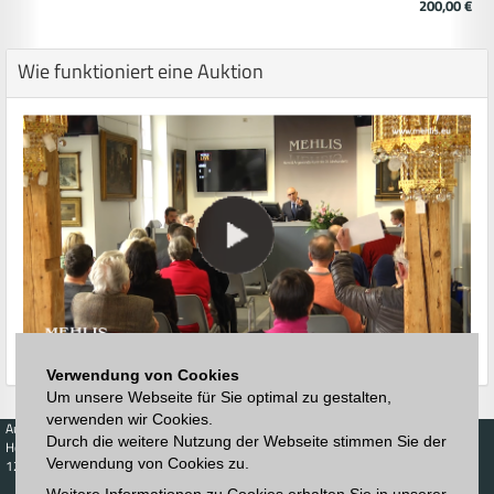
200,00 €
Wie funktioniert eine Auktion
Verwendung von Cookies
Um unsere Webseite für Sie optimal zu gestalten,
verwenden wir Cookies.
Auktionen
Kaufen
Verkaufen
Preisdatenbank
Durch die weitere Nutzung der Webseite stimmen Sie der
Höchstzuschläge
Kalender
Höchstzuschläge
Verwendung von Cookies zu.
123. Auktion
Zeitplan
Auktionshaus
Anmelden